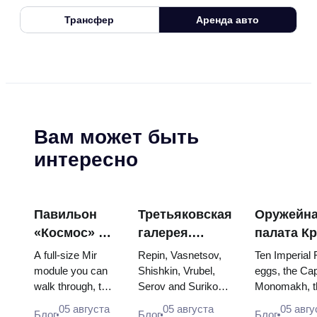
Трансфер
Аренда авто
Вам может быть
интересно
Павильон
Третьяковская
Оружейн
«Космос» на
галерея.
палата К
ВДНХ:
Шедевры:
яйца Фаб
A full-size Mir
Repin, Vasnetsov,
Ten Imperial
внутри
картины, ради
троны и
module you can
Shishkin, Vrubel,
eggs, the Cap
walk through, the
Serov and Surikov
Monomakh, t
самой
которых стоит
коронаци
Energia–Buran
— the works that
double throne
большой
строить
одеяния
05 августа
05 августа
05 авгу
Блог
Блог
Блог