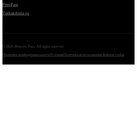
PiterPass
Tutkakdoma.ru
©
2026
Moscow Pass
. All rights reserved.
Политика конфиденциальности
Условия
Политика использования файлов cookie