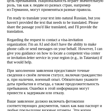
цель пребывания. Национальность играет значительную
роль, так как к людям из разных стран, например
из Германии, могут применяться разные правила.
I'm ready to translate your text into natural Russian, but you
haven't provided the text that needs to be translated. Please
share the passage you'd like translated, and I'll provide the
translation.
Regarding the request to contact a visa-invitation
organization: I'm an AI and don't have the ability to make
phone calls or send messages on your behalf. However, I can
give you guidance on how to locate a competent visa center
or invitation-letter service in your region (e.g., in Tatarstan) if
that would help.
При заполнении заявления предоставьте точные
сведения о своём личном статусе, включая гражданство
и, при наличии, военный опыт. Обязательно укажите
даты прибытия и отъезда, а также продолжительность
пребывания. Ошибки в этой информации могут
привести к задержкам или отказу.
Ваше заявление должно включать фотокопии
соответствующих документов, таких как ваш паспорт и
любые предыдущие визовые штампы. Эти копии