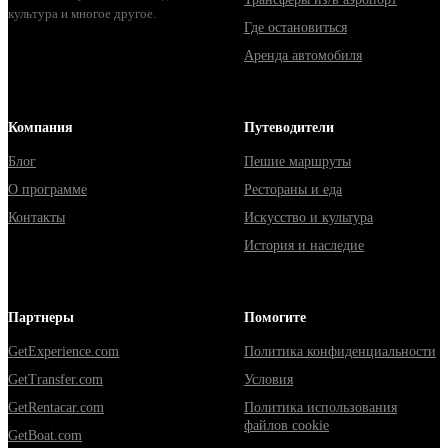
культура и многое другое.
Где остановиться
Аренда автомобиля
Компания
Путеводители
Блог
Пешие маршруты
О программе
Рестораны и еда
Контакты
Искусство и культура
История и наследие
Партнеры
Помогите
GetExperience.com
Политика конфиденциальности
GetTransfer.com
Условия
GetRentacar.com
Политика использования
файлов cookie
GetBoat.com