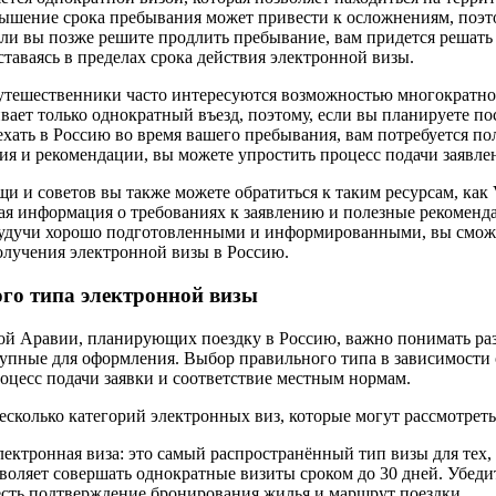
вышение срока пребывания может привести к осложнениям, поэт
ли вы позже решите продлить пребывание, вам придется решать 
таваясь в пределах срока действия электронной визы.
путешественники часто интересуются возможностью многократно
ает только однократный въезд, поэтому, если вы планируете по
хать в Россию во время вашего пребывания, вам потребуется по
ия и рекомендации, вы можете упростить процесс подачи заявле
 и советов вы также можете обратиться к таким ресурсам, как 
ая информация о требованиях к заявлению и полезные рекоменд
удучи хорошо подготовленными и информированными, вы сможе
лучения электронной визы в Россию.
го типа электронной визы
ой Аравии, планирующих поездку в Россию, важно понимать ра
тупные для оформления. Выбор правильного типа в зависимости 
оцесс подачи заявки и соответствие местным нормам.
сколько категорий электронных виз, которые могут рассмотреть
лектронная виза: это самый распространённый тип визы для тех, 
воляет совершать однократные визиты сроком до 30 дней. Убедит
 есть подтверждение бронирования жилья и маршрут поездки.