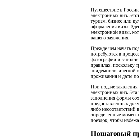
Путешествие в Россию
электронных виз. Этот
туризм, бизнес или к
оформления визы. Зде
электронной визы, ко
вашего заявления.
Прежде чем начать по
потребуются в процес
фотографии и заполне
правилах, поскольку т
эпидемиологической о
проживания и даты пое
При подаче заявления
электронных виз. Эта
заполнения формы сохр
предоставленных доку
либо несоответствий 
определенные моменты
поездок, чтобы избежа
Пошаговый пр