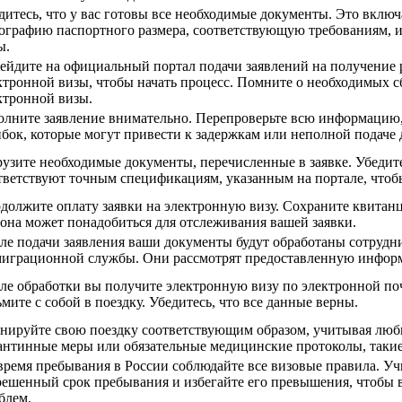
дитесь, что у вас готовы все необходимые документы. Это вклю
ографию паспортного размера, соответствующую требованиям,
ы.
ейдите на официальный портал подачи заявлений на получение 
ктронной визы, чтобы начать процесс. Помните о необходимых с
ктронной визы.
олните заявление внимательно. Перепроверьте всю информацию,
бок, которые могут привести к задержкам или неполной подаче 
рузите необходимые документы, перечисленные в заявке. Убедите
тветствуют точным спецификациям, указанным на портале, чтоб
должите оплату заявки на электронную визу. Сохраните квитанц
 она может понадобиться для отслеживания вашей заявки.
ле подачи заявления ваши документы будут обработаны сотрудн
играционной службы. Они рассмотрят предоставленную инфор
ле обработки вы получите электронную визу по электронной поч
ьмите с собой в поездку. Убедитесь, что все данные верны.
нируйте свою поездку соответствующим образом, учитывая лю
антинные меры или обязательные медицинские протоколы, такие
время пребывания в России соблюдайте все визовые правила. У
решенный срок пребывания и избегайте его превышения, чтобы 
блем.