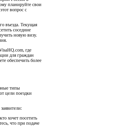
ому планируйте свои
этот вопрос с
го въезда. Текущая
сетить соседние
лучить новую визу.
ния.
VisaHQ.com, где
ации для граждан
те обеспечить более
зные типы
от цели поездки
 заявители:
кто хочет посетить
есь, что при подаче