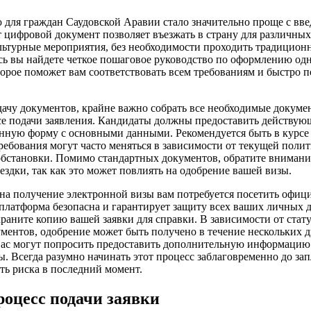
 для граждан Саудовской Аравии стало значительно проще с вв
 цифровой документ позволяет въезжать в страну для различных
ультурные мероприятия, без необходимости проходить традицио
сь вы найдете четкое пошаговое руководство по оформлению од
торое поможет вам соответствовать всем требованиям и быстро 
дачу документов, крайне важно собрать все необходимые докуме
се подачи заявления. Кандидаты должны предоставить действую
нную форму с основными данными. Рекомендуется быть в курсе
ребования могут часто меняться в зависимости от текущей полит
бстановки. Помимо стандартных документов, обратите внимани
здки, так как это может повлиять на одобрение вашей визы.
 на получение электронной визы вам потребуется посетить офи
 платформа безопасна и гарантирует защиту всех ваших личных 
аните копию вашей заявки для справки. В зависимости от стату
ментов, одобрение может быть получено в течение нескольких дн
вас могут попросить предоставить дополнительную информацию
. Всегда разумно начинать этот процесс заблаговременно до з
ть риска в последний момент.
оцесс подачи заявки