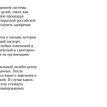
едением системы
 целей, таких как
нную процедуру
нократной российской
получить одобрение
нты и письма, которые
щий паспорт,
 любых изменений в
ической и санитарно-
е на организацию
циальный онлайн-центр
данных. После
са вашего заявления и
ей. В случае каких-
 или уточнить
апланированных