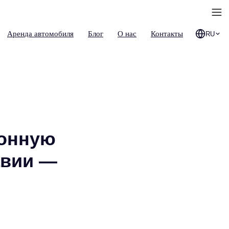
Аренда автомобиля
Блог
О нас
Контакты
RU
ронную
авии —