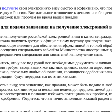
вы
получите
свой электронную визу быстро и эффективно, что поз
ездку в Россию. Внимательное отношение к деталям и соблюден
держек или проблем во время вашей поездки.
 для подачи заявления на получение электронной 
ие на получение российской электронной визы в качестве гражд
ачала получить доступ к официальному порталу для подачи зая
 решающее значение для обеспечения эффективной и точной обра
 посещения специального веб-сайта Министерства иностранных д
редназначен специально для заявителей на получение визы.
итесь, что у вас под рукой все необходимые документы и лична
чно требует ввода ваших контактных данных, включая адрес эле
важно, поскольку любые обновления, касающиеся одобрения ваш
мации, будут передаваться по этим каналам.
еть в виду, что заявление, как правило, может быть подано в люб
процесс как минимум за несколько недель до предполагаемой дат
ля рассмотрения и позволит избежать потенциальных проблем, к
 одобрения. Убедитесь, что вы точно заполнили каждый раздел з
ется однократной визой, которая позволяет находиться на терри