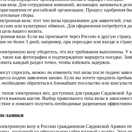
ная виза: Для сотрудников компаний, желающих заниматься дело
т приглашения от российской организации. Процесс одобрения б
нительные сборы.
ектронная виза: этот тип визы предназначен для заявителей, уч
ссиях или культурных обменах. Для оформления потребуется д
цель вашего визита.
ронная виза: Если вы проезжаете через Россию в другую страну, 
ане не более 3 дней, например, при пересадке или въезде в страну
электронную визу убедитесь, что все требования выполнены. У к
, такие как фотографии и подтверждение маршрута поездки. Зая
лнить каждый раздел точно, чтобы избежать задержек.
могут спросить, можно ли изменить тип визы после подачи заяв
оцесса подачи заявления заново. Если вы хотите продлить пребы
, необходимо обратиться в ближайшее посольство или консульств
типов электронных виз, доступных для граждан Саудовской А
яется важным шагом. Выбор правильного типа визы в зависимост
ствие и поможет получить необходимые разрешения эффективно
йн-заявки
 электронную визу в Россию гражданином Саудовской Аравии п
кеты, доступной на официальном сайте визовой службы. Этот пр