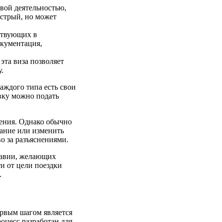
вой деятельностью,
ыстрый, но может
аствующих в
окументация,
эта виза позволяет
.
аждого типа есть свои
вку можно подать
ления. Однако обычно
вание или изменить
о за разъяснениями.
равии, желающих
и от цели поездки
.
ервым шагом является
оцесс разработан для