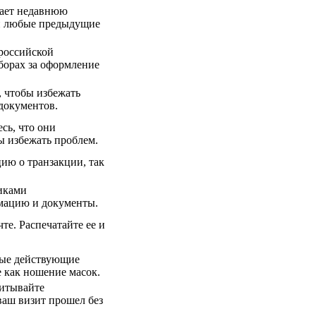
чает недавнюю
 и любые предыдущие
российской
борах за оформление
 чтобы избежать
документов.
сь, что они
ы избежать проблем.
ию о транзакции, так
иками
мацию и документы.
те. Распечатайте ее и
бые действующие
 как ношение масок.
читывайте
ваш визит прошел без