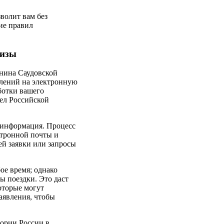
волит вам без
ие правил
визы
анина Саудовской
влений на электронную
ботки вашего
ел Российской
я информация. Процесс
ктронной почты и
ей заявки или запросы
ое время; однако
ы поездки. Это даст
оторые могут
аявления, чтобы
тории России в