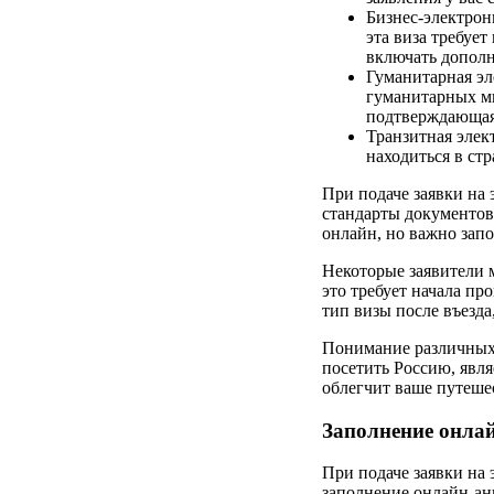
Бизнес-электрон
эта виза требуе
включать допол
Гуманитарная эл
гуманитарных ми
подтверждающая 
Транзитная элект
находиться в стр
При подаче заявки на 
стандарты документов
онлайн, но важно запо
Некоторые заявители 
это требует начала пр
тип визы после въезда
Понимание различных 
посетить Россию, явл
облегчит ваше путеше
Заполнение онла
При подаче заявки на
заполнение онлайн-ан