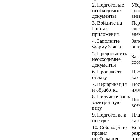
2. Подготовьте
Убе
необходимые
фот
документы
виз
3. Войдите на
Пер
Портал
эле
приложения
эле
4. Заполните
Зап
Форму Заявки
оши
5. Предоставить
Заг
необходимые
соо
документы
6. Произвести
Про
оплату
как
7. Верификация
Пос
и обработка
имм
8. Получите вашу
Пос
электронную
воз
визу
9. Подготовка к
Пла
поездке
кар
10. Соблюдение
Во 
правил
раз
пребывания
про