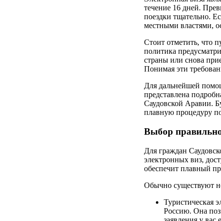
течение 16 дней. Пре
поездки тщательно. Ес
местными властями, ос
Стоит отметить, что 
политика предусматрив
страны или снова прие
Понимая эти требован
Для дальнейшей помощи
представлена подробн
Саудовской Аравии. Б
плавную процедуру по
Выбор правильно
Для граждан Саудовск
электронных виз, дос
обеспечит плавный пр
Обычно существуют не
Туристическая э
Россию. Она поз
заявления у вас