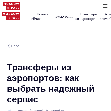
Купить
Трансферы
Аре
Экскурсии
сейчас
из/в аэропорт
автомоб
Блог
Трансферы из
аэропортов: как
выбрать надежный
сервис
Автор: Anastasia Maisuradze