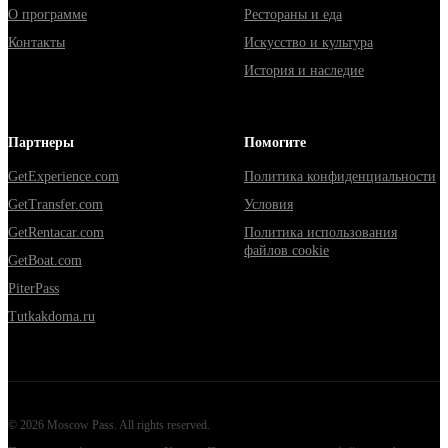
О программе
Рестораны и еда
Контакты
Искусство и культура
История и наследие
Партнеры
Помогите
GetExperience.com
Политика конфиденциальности
GetTransfer.com
Условия
GetRentacar.com
Политика использования
файлов cookie
GetBoat.com
PiterPass
Tutkakdoma.ru
©
2026
Moscow Pass
. All rights reserved.