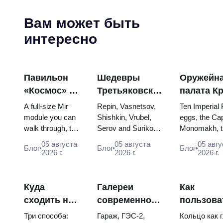
Вам может быть
интересно
Павильон
Шедевры
Оружейн
«Космос» на
Третьяковской
палата К
ВДНХ:
галереи:
яйца Фаб
A full-size Mir
Repin, Vasnetsov,
Ten Imperial
внутри
картины,
троны и
module you can
Shishkin, Vrubel,
eggs, the Cap
walk through, the
Serov and Surikov
Monomakh, t
самой
вокруг
коронац
Energia–Buran
— the works that
double throne
большой
которых стоит
одеяния
05 августа
05 августа
05 авгу
Блог
Блог
Блог
model, scorched
stop people, where
boy tsars and
2026 г.
2026 г.
2026 г.
космической
строить свои
descent capsules
they hang, and why
coronation dr
выставки
планы
and 120 pieces of
booking the...
Catherine...
России
flight...
Куда
Галереи
Как
сходить на
современного
пользова
искусство в
искусства в
метро Мо
Три способа:
Гараж, ГЭС-2,
Кольцо как 