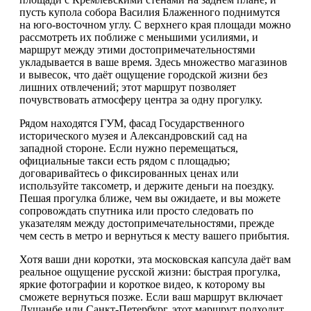
пусть купола собора Василия Блаженного поднимутся
на юго-восточном углу. С верхнего края площади можно
рассмотреть их поближе с меньшими усилиями, и
маршрут между этими достопримечательностями
укладывается в ваше время. Здесь множество магазинов
и вывесок, что даёт ощущение городской жизни без
лишних отвлечений; этот маршрут позволяет
почувствовать атмосферу центра за одну прогулку.
Рядом находятся ГУМ, фасад Государственного
исторического музея и Александровский сад на
западной стороне. Если нужно перемещаться,
официальные такси есть рядом с площадью;
договаривайтесь о фиксированных ценах или
используйте таксометр, и держите деньги на поездку.
Пешая прогулка ближе, чем вы ожидаете, и вы можете
сопровождать спутника или просто следовать по
указателям между достопримечательностями, прежде
чем сесть в метро и вернуться к месту вашего прибытия.
Хотя ваши дни коротки, эта московская капсула даёт вам
реальное ощущение русской жизни: быстрая прогулка,
яркие фотографии и короткое видео, к которому вы
сможете вернуться позже. Если ваш маршрут включает
Душанбе или Санкт-Петербург, этот маршрут подходит