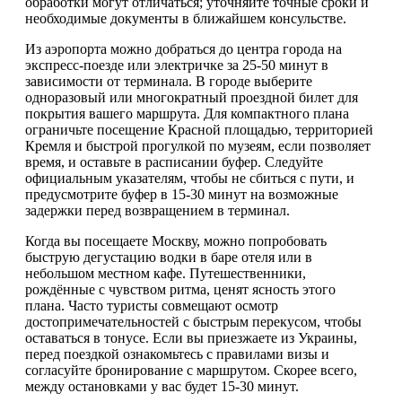
обработки могут отличаться; уточняйте точные сроки и
необходимые документы в ближайшем консульстве.
Из аэропорта можно добраться до центра города на
экспресс-поезде или электричке за 25-50 минут в
зависимости от терминала. В городе выберите
одноразовый или многократный проездной билет для
покрытия вашего маршрута. Для компактного плана
ограничьте посещение Красной площадью, территорией
Кремля и быстрой прогулкой по музеям, если позволяет
время, и оставьте в расписании буфер. Следуйте
официальным указателям, чтобы не сбиться с пути, и
предусмотрите буфер в 15-30 минут на возможные
задержки перед возвращением в терминал.
Когда вы посещаете Москву, можно попробовать
быструю дегустацию водки в баре отеля или в
небольшом местном кафе. Путешественники,
рождённые с чувством ритма, ценят ясность этого
плана. Часто туристы совмещают осмотр
достопримечательностей с быстрым перекусом, чтобы
оставаться в тонусе. Если вы приезжаете из Украины,
перед поездкой ознакомьтесь с правилами визы и
согласуйте бронирование с маршрутом. Скорее всего,
между остановками у вас будет 15-30 минут.