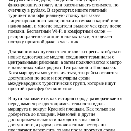
фиксированную плату или рассчитывать стоимость по
счетчику в рублях. В аэропортах ищите платный
турникет или официальную стойку для заказа
лицензированного такси; оплата возможна картой или
наличными, и многие водители выдают чек сразу после
поездки. Бесплатный Wi-Fi и комфортный салон —
распространенные опции в новых такси, что делает
поездку приятной даже в часы пик.
Для экономных путешественников экспресс-автобусы и
новые одноэтажные модели соединяют терминалы с
центральными районами, а затем подключаются к метро
в названных хабах рядом с Театральной и Площадью.
Хотя маршруты могут отличаться, эти рейсы остаются
доступными по цене и популярны среди
международных туристических групп, которые ищут
простой трансфер без возвратов.
В пути вы заметите, как история города разворачивается
перед вами через достопримечательности вдоль
маршрута и вокруг Красной площади. Как только вы
доберётесь до площади, Мавзолей и другие
достопримечательности находятся в шаговой
доступности, а рядом расположенные рестораны
предлагают перекусить до или после прогулки среди