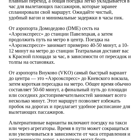
плавный переход, а общая поездка легко укладывается в
час для вылетающих пассажиров, которые заранее
спланировали свой маршрут. Ожидайте чистый,
удобный вагон и минимальные задержки в часы пик.
От аэропорта Домодедово (DME) сесть на
«Аэроэкспресс» до станции Павелецкая, а затем
продолжить путь на метро в центр. Поездка на
«Аэроэкспрессе» занимает примерно 40-50 минут, а 10-
12 минут на метро до станции Театральная доставят вас
к Красной площади за час, в зависимости от пересадок и
толпы на остановках.
От аэропорта Внуково (VKO) самый быстрый вариант
до центра — это «Аэроэкспресс» до Киевского вокзала,
затем короткая пересадка на метро. Общее время обычно
составляет 50-60 минут, а финальный путь до площади
или соседних достопримечательностей занимает всего
несколько минут. Этот маршрут позволяет избежать
пробок на дорогах и предлагает удобное расписание для
вылетающих пассажиров.
Альтернативные варианты включают поездку на такси
или через агрегаторы. Время в пути может сокращаться
или увеличиваться в зависимости от часа отправления и
загруженности дорог, а водители могут брать