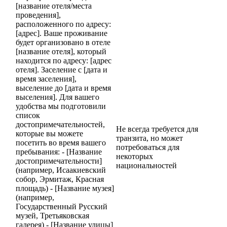
[название отеля/места
проведения],
расположенного по адресу:
[адрес]. Ваше проживание
будет организовано в отеле
[название отеля], который
находится по адресу: [адрес
отеля]. Заселение с [дата и
время заселения],
выселение до [дата и время
выселения]. Для вашего
удобства мы подготовили
список
достопримечательностей,
Не всегда требуется для
которые вы можете
транзита, но может
посетить во время вашего
потребоваться для
пребывания: - [Название
некоторых
достопримечательности]
национальностей
(например, Исаакиевский
собор, Эрмитаж, Красная
площадь) - [Название музея]
(например,
Государственный Русский
музей, Третьяковская
галерея) - [Название улицы]