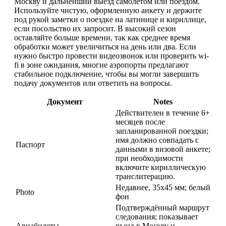
Москву и дальнейший выезд самолётом или поездом.
Используйте чистую, оформленную анкету и держите
под рукой заметки о поездке на латинице и кириллице,
если посольство их запросит. В высокий сезон
оставляйте больше времени, так как среднее время
обработки может увеличиться на день или два. Если
нужно быстро провести видеозвонок или проверить wi-
fi в зоне ожидания, многие аэропорты предлагают
стабильное подключение, чтобы вы могли завершить
подачу документов или ответить на вопросы.
Документ
Notes
Действителен в течение 6+
месяцев после
запланированной поездки;
имя должно совпадать с
Паспорт
данными в визовой анкете;
при необходимости
включите кириллическую
транслитерацию.
Недавнее, 35x45 мм; белый
Photo
фон
Подтверждённый маршрут
следования; показывает
Авиабилеты
въезд в Москву и