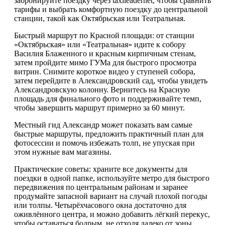
забронируйте поездку через taxileadernet, чтобы сравнить
тарифы и выбрать комфортную поездку до центральной
станции, такой как Октябрьская или Театральная.
Быстрый маршрут по Красной площади: от станции
«Октябрьская» или «Театральная» идите к собору
Василия Блаженного и красным кирпичным стенам,
затем пройдите мимо ГУМа для быстрого просмотра
витрин. Снимите короткое видео у ступеней собора,
затем перейдите в Александровский сад, чтобы увидеть
Александровскую колонну. Вернитесь на Красную
площадь для финального фото и поддерживайте темп,
чтобы завершить маршрут примерно за 60 минут.
Местный гид Александр может показать вам самые
быстрые маршруты, предложить практичный план для
фотосессии и помочь избежать толп, не упуская при
этом нужные вам магазины.
Практические советы: храните все документы для
поездки в одной папке, используйте метро для быстрого
передвижения по центральным районам и заранее
продумайте запасной вариант на случай плохой погоды
или толпы. Четырёхчасового окна достаточно для
оживлённого центра, и можно добавить лёгкий перекус,
чтобы оставаться бодрым, не отходя далеко от зоны