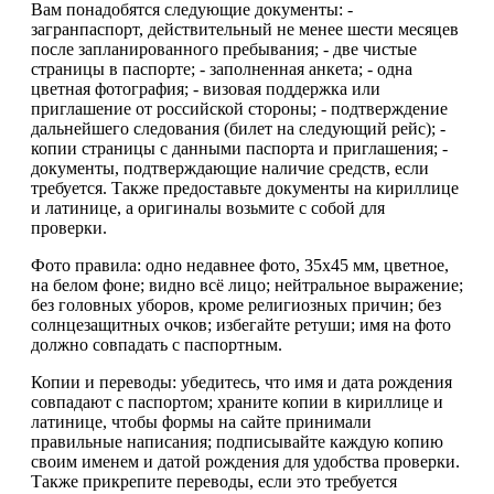
Вам понадобятся следующие документы: -
загранпаспорт, действительный не менее шести месяцев
после запланированного пребывания; - две чистые
страницы в паспорте; - заполненная анкета; - одна
цветная фотография; - визовая поддержка или
приглашение от российской стороны; - подтверждение
дальнейшего следования (билет на следующий рейс); -
копии страницы с данными паспорта и приглашения; -
документы, подтверждающие наличие средств, если
требуется. Также предоставьте документы на кириллице
и латинице, а оригиналы возьмите с собой для
проверки.
Фото правила: одно недавнее фото, 35x45 мм, цветное,
на белом фоне; видно всё лицо; нейтральное выражение;
без головных уборов, кроме религиозных причин; без
солнцезащитных очков; избегайте ретуши; имя на фото
должно совпадать с паспортным.
Копии и переводы: убедитесь, что имя и дата рождения
совпадают с паспортом; храните копии в кириллице и
латинице, чтобы формы на сайте принимали
правильные написания; подписывайте каждую копию
своим именем и датой рождения для удобства проверки.
Также прикрепите переводы, если это требуется