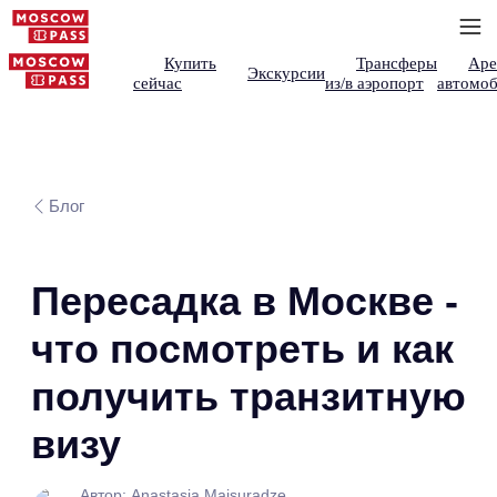
Купить
Трансферы
Аре
Экскурсии
сейчас
из/в аэропорт
автомоб
Блог
Пересадка в Москве -
что посмотреть и как
получить транзитную
визу
Автор: Anastasia Maisuradze