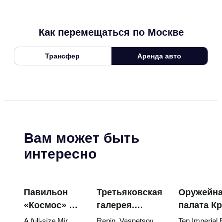
Как перемещаться по Москве
Трансфер
Аренда авто
Вам может быть
интересно
Павильон
Третьяковская
Оружейн
«Космос» на
галерея.
палата К
ВДНХ:
Шедевры:
яйца Фаб
A full-size Mir
Repin, Vasnetsov,
Ten Imperial