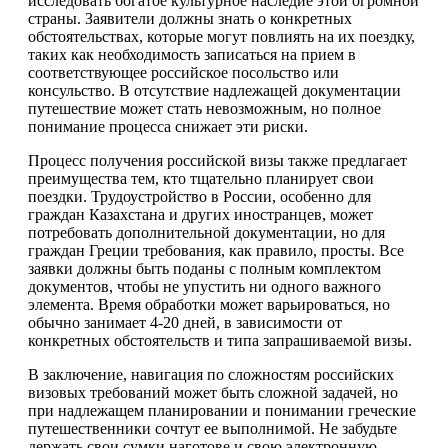
исследовать богатое культурное наследие этой огромной
страны. Заявители должны знать о конкретных
обстоятельствах, которые могут повлиять на их поездку,
таких как необходимость записаться на прием в
соответствующее российское посольство или
консульство. В отсутствие надлежащей документации
путешествие может стать невозможным, но полное
понимание процесса снижает эти риски.
Процесс получения российской визы также предлагает
преимущества тем, кто тщательно планирует свои
поездки. Трудоустройство в России, особенно для
граждан Казахстана и других иностранцев, может
потребовать дополнительной документации, но для
граждан Греции требования, как правило, просты. Все
заявки должны быть поданы с полным комплектом
документов, чтобы не упустить ни одного важного
элемента. Время обработки может варьироваться, но
обычно занимает 4-20 дней, в зависимости от
конкретных обстоятельств и типа запрашиваемой визы.
В заключение, навигация по сложностям российских
визовых требований может быть сложной задачей, но
при надлежащем планировании и понимании греческие
путешественники сочтут ее выполнимой. Не забудьте
держать свои сумки наготове и свою электронную