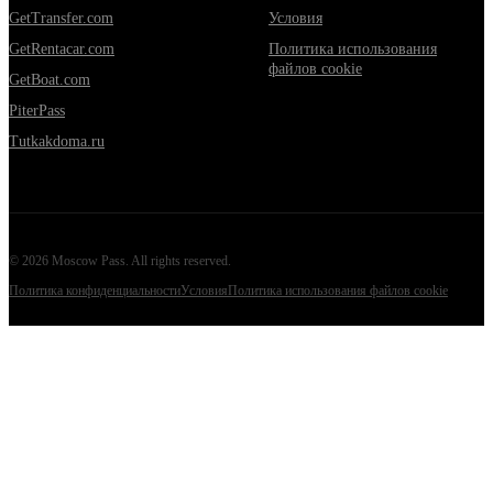
GetTransfer.com
Условия
GetRentacar.com
Политика использования
файлов cookie
GetBoat.com
PiterPass
Tutkakdoma.ru
©
2026
Moscow Pass
. All rights reserved.
Политика конфиденциальности
Условия
Политика использования файлов cookie