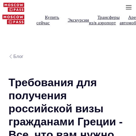
Купить
Трансферы
Аре
Экскурсии
сейчас
из/в аэропорт
автомоб
Блог
Требования для
получения
российской визы
гражданами Греции -
Все, что вам нужно