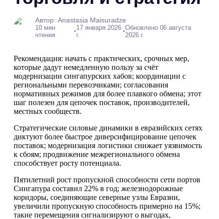
Автор: Anastasia Maisuradze
10 мин
17 января 2026
Обновлено 06 августа
•
•
чтения
г.
2026 г.
Рекомендация: начать с практических, срочных мер,
которые дадут немедленную пользу за счёт
модернизации сингапурских хабов; координации с
региональными перевозчиками; согласования
нормативных режимов для более плавкого обмена; этот
шаг полезен для цепочек поставок, производителей,
местных сообществ.
Стратегические силовые динамики в евразийских сетях
диктуют более быстрое диверсифицирование цепочек
поставок; модернизация логистики снижает уязвимость
к сбоям; продвижение межрегионального обмена
способствует росту потенциала.
Пятилетний рост пропускной способности сети портов
Сингапура составил 22% в год; железнодорожные
коридоры, соединяющие северные узлы Евразии,
увеличили пропускную способность примерно на 15%;
такие перемещения сигнализируют о выгодах,