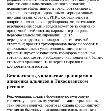
области социально-экономического развития;
повышение эффективности транспорта связано с
аналогично скоординированными корпоративными
инициативами; страны БРИКС сотрудничают в
вопросах, связанных с трубопроводами; возможное
разочарование среди народов может быть смягчено
прозрачной отчётностью; народы сыграли роль в
первоначальном планировании; центр
переориентируется на поворот в логистической
стратегии; проекты трубопроводов набрали обороты;
фискальные рамки ужесточились; инициатива
приоритизирует безопасность коридоров с военной
готовностью, где это необходимо; национальный баланс
стремится уравновесить интересы народов с
корпоративным ростом.
Безопасность, управление границами и
динамика альянсов в Тихоокеанском
регионе
Рекомендация: создать формальную, ежегодную
совместную программу учений — министры, военные-
технические корпуса, береговая охрана координируют
учения по быстрому реагированию вдоль океанских