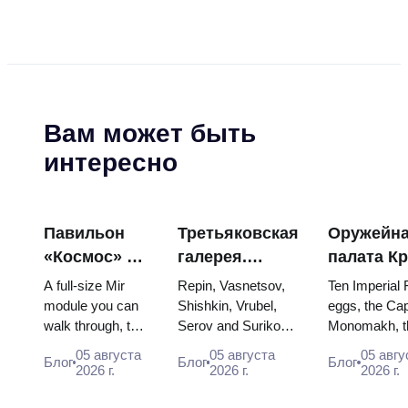
Вам может быть
интересно
Павильон
Третьяковская
Оружейн
«Космос» на
галерея.
палата К
ВДНХ:
Шедевры:
яйца Фаб
A full-size Mir
Repin, Vasnetsov,
Ten Imperial
внутри
картины, ради
троны и
module you can
Shishkin, Vrubel,
eggs, the Cap
walk through, the
Serov and Surikov
Monomakh, t
самой
которых стоит
коронаци
Energia–Buran
— the works that
double throne
большой
строить
одеяния
05 августа
05 августа
05 авгу
Блог
Блог
Блог
model, scorched
stop people, where
boy tsars and
2026 г.
2026 г.
2026 г.
космической
планы
descent capsules
they hang, and why
coronation dr
выставки
and 120 pieces of
booking the...
Catherine...