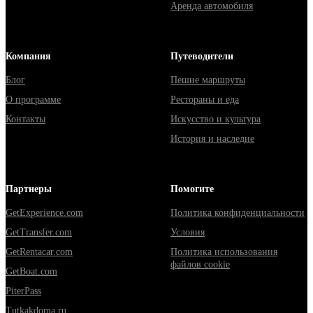
Аренда автомобиля
Компания
Путеводители
Блог
Пешие маршруты
О программе
Рестораны и еда
Контакты
Искусство и культура
История и наследие
Партнеры
Помогите
GetExperience.com
Политика конфиденциальности
GetTransfer.com
Условия
GetRentacar.com
Политика использования
файлов cookie
GetBoat.com
PiterPass
Tutkakdoma.ru