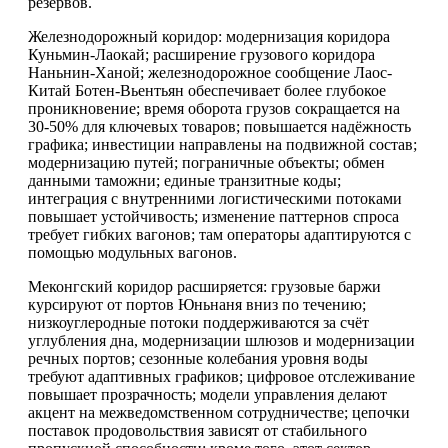
резервов.
Железнодорожный коридор: модернизация коридора
Куньмин-Лаокай; расширение грузового коридора
Наньнин-Ханой; железнодорожное сообщение Лаос-
Китай Ботен-Вьентьян обеспечивает более глубокое
проникновение; время оборота грузов сокращается на
30-50% для ключевых товаров; повышается надёжность
графика; инвестиции направлены на подвижной состав;
модернизацию путей; пограничные объекты; обмен
данными таможни; единые транзитные коды;
интеграция с внутренними логистическими потоками
повышает устойчивость; изменение паттернов спроса
требует гибких вагонов; там операторы адаптируются с
помощью модульных вагонов.
Меконгский коридор расширяется: грузовые баржи
курсируют от портов Юньнаня вниз по течению;
низкоуглеродные потоки поддерживаются за счёт
углубления дна, модернизации шлюзов и модернизации
речных портов; сезонные колебания уровня воды
требуют адаптивных графиков; цифровое отслеживание
повышает прозрачность; модели управления делают
акцент на межведомственном сотрудничестве; цепочки
поставок продовольствия зависят от стабильного