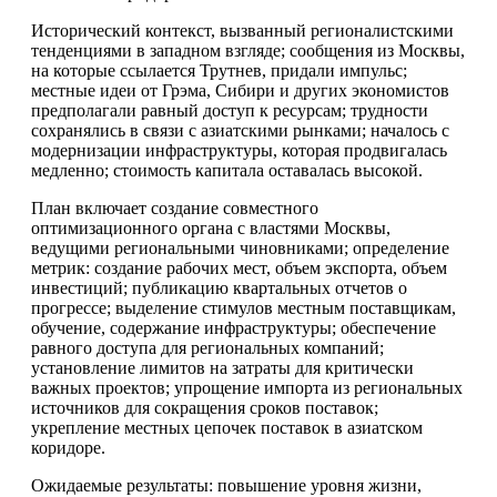
Исторический контекст, вызванный регионалистскими
тенденциями в западном взгляде; сообщения из Москвы,
на которые ссылается Трутнев, придали импульс;
местные идеи от Грэма, Сибири и других экономистов
предполагали равный доступ к ресурсам; трудности
сохранялись в связи с азиатскими рынками; началось с
модернизации инфраструктуры, которая продвигалась
медленно; стоимость капитала оставалась высокой.
План включает создание совместного
оптимизационного органа с властями Москвы,
ведущими региональными чиновниками; определение
метрик: создание рабочих мест, объем экспорта, объем
инвестиций; публикацию квартальных отчетов о
прогрессе; выделение стимулов местным поставщикам,
обучение, содержание инфраструктуры; обеспечение
равного доступа для региональных компаний;
установление лимитов на затраты для критически
важных проектов; упрощение импорта из региональных
источников для сокращения сроков поставок;
укрепление местных цепочек поставок в азиатском
коридоре.
Ожидаемые результаты: повышение уровня жизни,