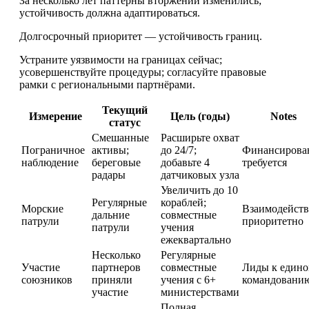
За несколько лет паттерны вторжений изменились;
устойчивость должна адаптироваться.
Долгосрочный приоритет — устойчивость границ.
Устраните уязвимости на границах сейчас;
усовершенствуйте процедуры; согласуйте правовые
рамки с региональными партнёрами.
Текущий
Измерение
Цель (годы)
Notes
статус
Смешанные
Расширьте охват
Пограничное
активы;
до 24/7;
Финансирова
наблюдение
береговые
добавьте 4
требуется
радары
датчиковых узла
Увеличить до 10
Регулярные
кораблей;
Морские
Взаимодейств
дальние
совместные
патрули
приоритетно
патрули
учения
ежеквартально
Несколько
Регулярные
Участие
партнеров
совместные
Лиды к един
союзников
приняли
учения с 6+
командовани
участие
министерствами
Полная