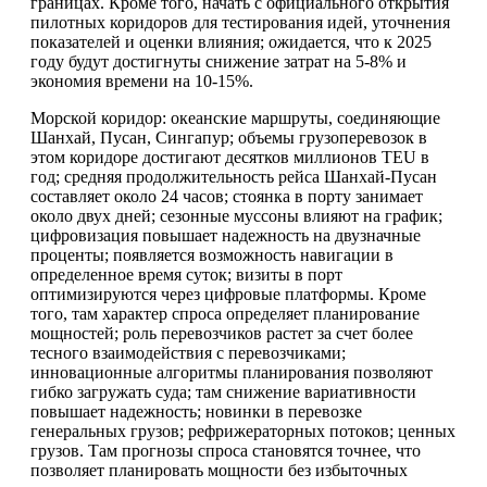
границах. Кроме того, начать с официального открытия
пилотных коридоров для тестирования идей, уточнения
показателей и оценки влияния; ожидается, что к 2025
году будут достигнуты снижение затрат на 5-8% и
экономия времени на 10-15%.
Морской коридор: океанские маршруты, соединяющие
Шанхай, Пусан, Сингапур; объемы грузоперевозок в
этом коридоре достигают десятков миллионов TEU в
год; средняя продолжительность рейса Шанхай-Пусан
составляет около 24 часов; стоянка в порту занимает
около двух дней; сезонные муссоны влияют на график;
цифровизация повышает надежность на двузначные
проценты; появляется возможность навигации в
определенное время суток; визиты в порт
оптимизируются через цифровые платформы. Кроме
того, там характер спроса определяет планирование
мощностей; роль перевозчиков растет за счет более
тесного взаимодействия с перевозчиками;
инновационные алгоритмы планирования позволяют
гибко загружать суда; там снижение вариативности
повышает надежность; новинки в перевозке
генеральных грузов; рефрижераторных потоков; ценных
грузов. Там прогнозы спроса становятся точнее, что
позволяет планировать мощности без избыточных