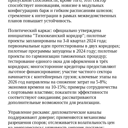
пропускной способности; кроме того, этот сектор
способствует инновациям, новизне в модульных
конфигурациях барж и гибким расписаниям шлюзов;
стремление к интеграции в рамках межведомственных
планов повышает устойчивость.
Политический каркас: официально утверждена
инициатива "Тихоокеанский коридор"; пилотные
проекты запланированы на 3-й квартал 2024 года;
первоначальные идеи протестированы в двух коридорах;
пилотные программы запущены в 2024 году; пилотные
проекты по гармонизации таможенных процедур;
тестирование единого окна для оформления в трёх
коридорах; многосторонние кредиторы предоставляют
льготное финансирование; участие частного сектора
начинается с контейнерных грузов; ключевые этапы на
2026 год направлены на снижение затрат на 5-8%;
экономия времени на 10-15%; примеры сотрудничества
с портовыми властями; показатели эффективности
соответствуют ожиданиям; рассматриваются
дополнительные возможности для реализации.
Управление рисками: дипломатические каналы
поддерживают доверие; применяются механизмы
разрешения споров; отслеживается волатильность цен
на энергоресурсы; уязвимость цепочек поставок;