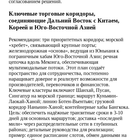
согласованием решений.
Ключевые торговые коридоры,
соединяющие Дальний Восток с Китаем,
Кореей и Юго-Восточной Азией
Рекомендации: три приоритетных коридора; морской
«хребет», связывающий крупные порты;
железнодорожная «основа», ведущая из Юньнаня к
пограничным хабам Юго-Восточной Азии; речная
цепочка вдоль Меконга, обеспечивающая
мультимодальные потоки. Этот план создаёт
пространство для сотрудничества, постепенно
наращивает доверие и реализует возможности для
производителей, перевозчиков и финансистов.
Ключевые кластеры включают Шанхай, Пусан,
Сингапур на морской границе; маршрут Куньмин-
Лаокай-Ханой; линию Ботен-Вьентьян; грузовой
коридор Наньнин-Ханой; контейнерные хабы Бангкока.
Цель: обеспечить надёжные транзитные сроки в 3-10
дней для основных маршрутов; доставка «последней
мили» через распределительные сети в глубинных
районах; детальные руководства для реализации;
пример: единое расписание слотов, обмен данными на