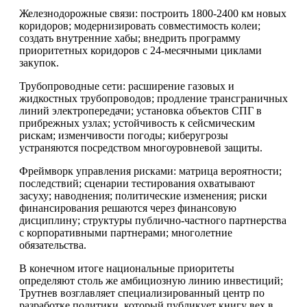
Железнодорожные связи: построить 1800-2400 км новых
коридоров; модернизировать совместимость колеи;
создать внутренние хабы; внедрить программу
приоритетных коридоров с 24-месячными циклами
закупок.
Трубопроводные сети: расширение газовых и
жидкостных трубопроводов; продление трансграничных
линий электропередачи; установка объектов СПГ в
прибрежных узлах; устойчивость к сейсмическим
рискам; изменчивости погоды; киберугрозы
устраняются посредством многоуровневой защиты.
Фреймворк управления рисками: матрица вероятности;
последствий; сценарии тестирования охватывают
засуху; наводнения; политические изменения; риски
финансирования решаются через финансовую
дисциплину; структуры публично-частного партнерства
с корпоративными партнерами; многолетние
обязательства.
В конечном итоге национальные приоритеты
определяют столь же амбициозную линию инвестиций;
Трутнев возглавляет специализированный центр по
разработке политики, который публикует книгу вех в