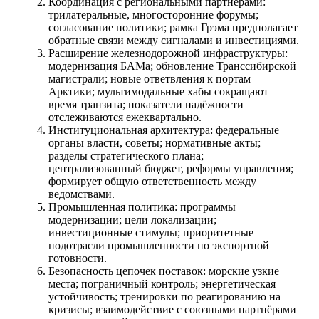
Координация с региональными партнёрами:
трилатеральные, многосторонние форумы;
согласование политики; рамка Грэма предполагает
обратные связи между сигналами и инвестициями.
Расширение железнодорожной инфраструктуры:
модернизация БАМа; обновление Транссибирской
магистрали; новые ответвления к портам
Арктики; мультимодальные хабы сокращают
время транзита; показатели надёжности
отслеживаются ежеквартально.
Институциональная архитектура: федеральные
органы власти, советы; нормативные акты;
разделы стратегического плана;
централизованный бюджет, реформы управления;
формирует общую ответственность между
ведомствами.
Промышленная политика: программы
модернизации; цели локализации;
инвестиционные стимулы; приоритетные
подотрасли промышленности по экспортной
готовности.
Безопасность цепочек поставок: морские узкие
места; пограничный контроль; энергетическая
устойчивость; тренировки по реагированию на
кризисы; взаимодействие с союзными партнёрами