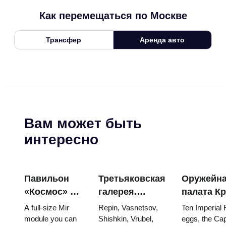
Как перемещаться по Москве
Трансфер
Аренда авто
Вам может быть
интересно
Павильон
Третьяковская
Оружейн
«Космос» на
галерея.
палата К
ВДНХ:
Шедевры:
яйца Фаб
A full-size Mir
Repin, Vasnetsov,
Ten Imperial
внутри
картины, ради
троны и
module you can
Shishkin, Vrubel,
eggs, the Cap