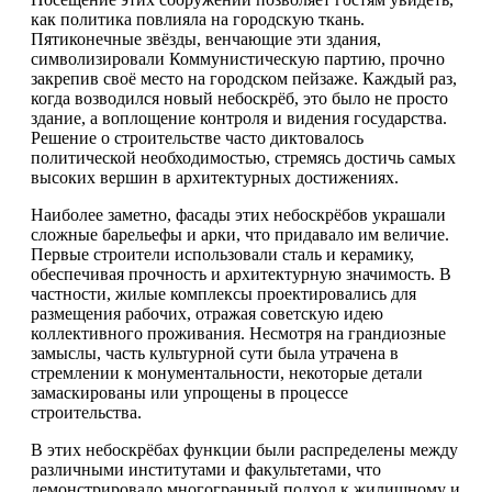
как политика повлияла на городскую ткань.
Пятиконечные звёзды, венчающие эти здания,
символизировали Коммунистическую партию, прочно
закрепив своё место на городском пейзаже. Каждый раз,
когда возводился новый небоскрёб, это было не просто
здание, а воплощение контроля и видения государства.
Решение о строительстве часто диктовалось
политической необходимостью, стремясь достичь самых
высоких вершин в архитектурных достижениях.
Наиболее заметно, фасады этих небоскрёбов украшали
сложные барельефы и арки, что придавало им величие.
Первые строители использовали сталь и керамику,
обеспечивая прочность и архитектурную значимость. В
частности, жилые комплексы проектировались для
размещения рабочих, отражая советскую идею
коллективного проживания. Несмотря на грандиозные
замыслы, часть культурной сути была утрачена в
стремлении к монументальности, некоторые детали
замаскированы или упрощены в процессе
строительства.
В этих небоскрёбах функции были распределены между
различными институтами и факультетами, что
демонстрировало многогранный подход к жилищному и