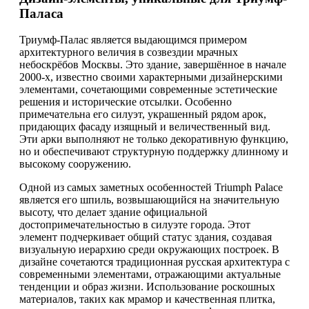
Паласа
Триумф-Палас является выдающимся примером
архитектурного величия в созвездии мрачных
небоскрёбов Москвы. Это здание, завершённое в начале
2000-х, известно своими характерными дизайнерскими
элементами, сочетающими современные эстетические
решения и исторические отсылки. Особенно
примечательна его силуэт, украшенный рядом арок,
придающих фасаду изящный и величественный вид.
Эти арки выполняют не только декоративную функцию,
но и обеспечивают структурную поддержку длинному и
высокому сооружению.
Одной из самых заметных особенностей Triumph Palace
является его шпиль, возвышающийся на значительную
высоту, что делает здание официальной
достопримечательностью в силуэте города. Этот
элемент подчеркивает общий статус здания, создавая
визуальную иерархию среди окружающих построек. В
дизайне сочетаются традиционная русская архитектура с
современными элементами, отражающими актуальные
тенденции и образ жизни. Использование роскошных
материалов, таких как мрамор и качественная плитка,