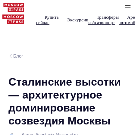
Купить
Трансферы
Аре
Экскурсии
сейчас
из/в аэропорт
автомоб
Блог
Сталинские высотки
— архитектурное
доминирование
созвездия Москвы
Автор: Anastasia Maisuradze