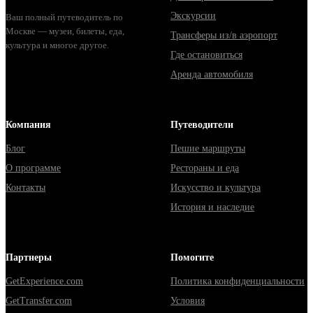
Экскурсии
Ваш полный путеводитель по
Москве — музеи, билеты, еда,
Трансферы из/в аэропорт
культура и многое другое.
Где остановиться
Аренда автомобиля
Компания
Путеводители
Блог
Пешие маршруты
О программе
Рестораны и еда
Контакты
Искусство и культура
История и наследие
Партнеры
Помогите
GetExperience.com
Политика конфиденциальности
GetTransfer.com
Условия