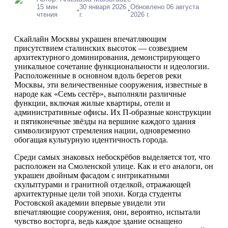
15 мин
30 января 2026
Обновлено 06 августа
•
•
чтения
г.
2026 г.
Скайлайн Москвы украшен впечатляющим
присутствием сталинских высоток — созвездием
архитектурного доминирования, демонстрирующего
уникальное сочетание функциональности и идеологии.
Расположенные в основном вдоль берегов реки
Москвы, эти величественные сооружения, известные в
народе как «Семь сестёр», выполняли различные
функции, включая жилые квартиры, отели и
административные офисы. Их П-образные конструкции
и пятиконечные звёзды на вершине каждого здания
символизируют стремления нации, одновременно
обогащая культурную идентичность города.
Среди самых знаковых небоскрёбов выделяется тот, что
расположен на Смоленской улице. Как и его аналоги, он
украшен двойным фасадом с интрикатными
скульптурами и гранитной отделкой, отражающей
архитектурные цели той эпохи. Когда студенты
Ростовской академии впервые увидели эти
впечатляющие сооружения, они, вероятно, испытали
чувство восторга, ведь каждое здание оснащено