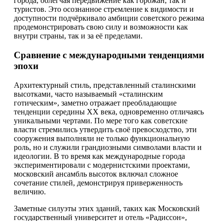
города, облегчая передвижение как горожан, так и
туристов. Это осознанное стремление к видимости и
доступности подчёркивало амбиции советского режима
продемонстрировать свою силу и возможности как
внутри страны, так и за её пределами.
Сравнение с международными тенденциями
эпохи
Архитектурный стиль, представленный сталинскими
высотками, часто называемый «сталинским
готическим», заметно отражает преобладающие
тенденции середины XX века, одновременно отличаясь
уникальными чертами. По мере того как советские
власти стремились утвердить своё превосходство, эти
сооружения выполняли не только функциональную
роль, но и служили грандиозными символами власти и
идеологии. В то время как международные города
экспериментировали с модернистскими проектами,
московский ансамбль высоток включал сложное
сочетание стилей, демонстрируя приверженность
величию.
Заметные силуэты этих зданий, таких как Московский
государственный университет и отель «Радиссон»,