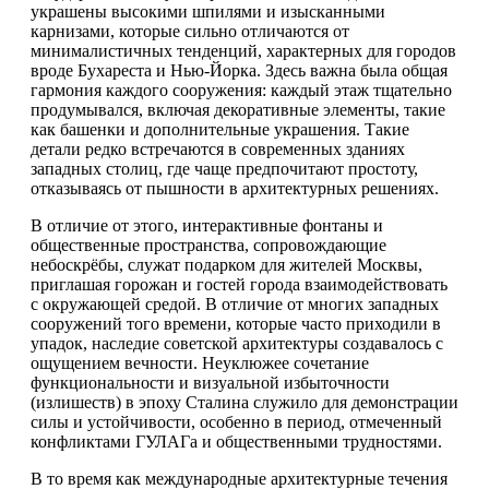
украшены высокими шпилями и изысканными
карнизами, которые сильно отличаются от
минималистичных тенденций, характерных для городов
вроде Бухареста и Нью-Йорка. Здесь важна была общая
гармония каждого сооружения: каждый этаж тщательно
продумывался, включая декоративные элементы, такие
как башенки и дополнительные украшения. Такие
детали редко встречаются в современных зданиях
западных столиц, где чаще предпочитают простоту,
отказываясь от пышности в архитектурных решениях.
В отличие от этого, интерактивные фонтаны и
общественные пространства, сопровождающие
небоскрёбы, служат подарком для жителей Москвы,
приглашая горожан и гостей города взаимодействовать
с окружающей средой. В отличие от многих западных
сооружений того времени, которые часто приходили в
упадок, наследие советской архитектуры создавалось с
ощущением вечности. Неуклюжее сочетание
функциональности и визуальной избыточности
(излишеств) в эпоху Сталина служило для демонстрации
силы и устойчивости, особенно в период, отмеченный
конфликтами ГУЛАГа и общественными трудностями.
В то время как международные архитектурные течения