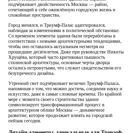
подчёркивает двойственность Москвы — район,
сочетающий в себе оживлённую городскую жизнь и
спокойные пространства.
Город менялся, и Триумф-Палас адаптировался,
наблюдая за изменениями в политической обстановке.
Со временем элементы здания были переработаны в
соответствии с новыми архитектурными тенденциями,
чтобы оно оставалось актуальным несмотря на
прошедшие десятилетия. Даже при руководстве Никиты
Хрущёва, который часто критиковал пышность
сталинской архитектуры, основные черты дворца
остались нетронутыми, что служит свидетельством его
безупречного дизайна.
Утренний свет подчёркивает величие Триумф-Паласа,
напоминая о том, что можно достичь, соединив науку и
искусство, даже в самые сложные времена. По крайней
мере с момента своего строительства здание
символизирует трансформационный процесс в
архитектурном облике Москвы — динамичное
развитие, которое продолжает влиять на городской
пейзаж сегодня.
Дизайн-элементы, уникальные для Триумф-