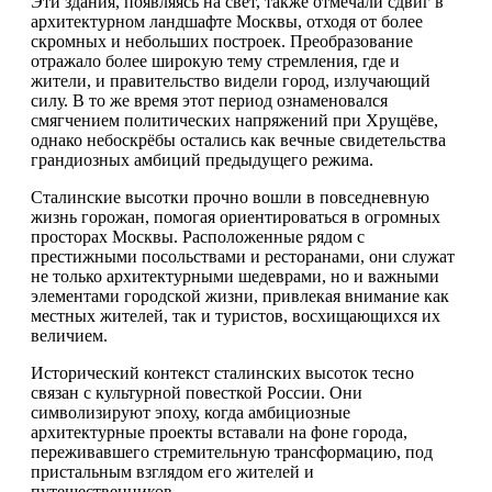
Эти здания, появляясь на свет, также отмечали сдвиг в
архитектурном ландшафте Москвы, отходя от более
скромных и небольших построек. Преобразование
отражало более широкую тему стремления, где и
жители, и правительство видели город, излучающий
силу. В то же время этот период ознаменовался
смягчением политических напряжений при Хрущёве,
однако небоскрёбы остались как вечные свидетельства
грандиозных амбиций предыдущего режима.
Сталинские высотки прочно вошли в повседневную
жизнь горожан, помогая ориентироваться в огромных
просторах Москвы. Расположенные рядом с
престижными посольствами и ресторанами, они служат
не только архитектурными шедеврами, но и важными
элементами городской жизни, привлекая внимание как
местных жителей, так и туристов, восхищающихся их
величием.
Исторический контекст сталинских высоток тесно
связан с культурной повесткой России. Они
символизируют эпоху, когда амбициозные
архитектурные проекты вставали на фоне города,
переживавшего стремительную трансформацию, под
пристальным взглядом его жителей и
путешественников.