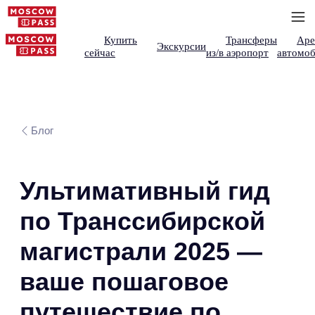
Купить
Трансферы
Аре
Экскурсии
сейчас
из/в аэропорт
автомоб
Блог
Ультимативный гид
по Транссибирской
магистрали 2025 —
ваше пошаговое
путешествие по