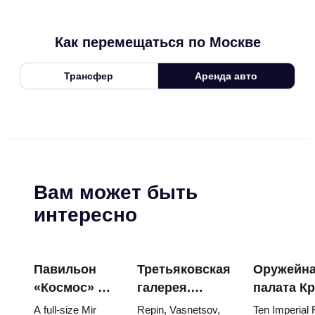
Как перемещаться по Москве
Трансфер
Аренда авто
Вам может быть
интересно
Павильон
Третьяковская
Оружейн
«Космос» на
галерея.
палата К
ВДНХ:
Шедевры:
яйца Фаб
A full-size Mir
Repin, Vasnetsov,
Ten Imperial