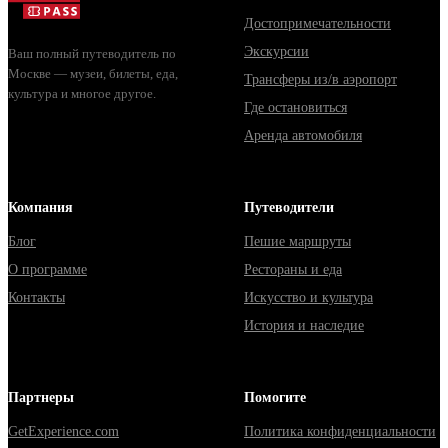
Достопримечательности
Экскурсии
Ваш полный путеводитель по
Москве — музеи, билеты, еда,
Трансферы из/в аэропорт
культура и многое другое.
Где остановиться
Аренда автомобиля
Компания
Путеводители
Блог
Пешие маршруты
О программе
Рестораны и еда
Контакты
Искусство и культура
История и наследие
Партнеры
Помогите
GetExperience.com
Политика конфиденциальности