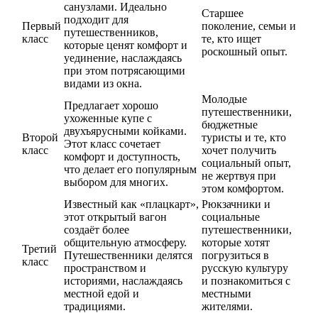
санузлами. Идеально
Старшее
подходит для
Первый
поколение, семьи и
путешественников,
класс
те, кто ищет
которые ценят комфорт и
роскошный опыт.
уединение, наслаждаясь
при этом потрясающими
видами из окна.
Молодые
Предлагает хорошо
путешественники,
ухоженные купе с
бюджетные
двухъярусными койками.
Второй
туристы и те, кто
Этот класс сочетает
класс
хочет получить
комфорт и доступность,
социальный опыт,
что делает его популярным
не жертвуя при
выбором для многих.
этом комфортом.
Известный как «плацкарт»,
Рюкзачники и
этот открытый вагон
социальные
создаёт более
путешественники,
общительную атмосферу.
которые хотят
Третий
Путешественники делятся
погрузиться в
класс
пространством и
русскую культуру
историями, наслаждаясь
и познакомиться с
местной едой и
местными
традициями.
жителями.