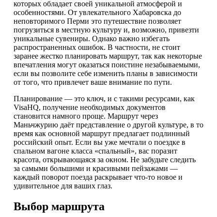
которых обладает своей уникальной атмосферой и
особенностями. От увлекательного Хабаровска до
неповторимого Перми это путешествие позволяет
погрузиться в местную культуру и, возможно, привезти
уникальные сувениры. Однако важно избегать
распространенных ошибок. В частности, не стоит
заранее жестко планировать маршрут, так как некоторые
впечатления могут оказаться поистине незабываемыми,
если вы позволите себе изменить планы в зависимости
от того, что привлечет ваше внимание по пути.
Планирование — это ключ, и с такими ресурсами, как
VisaHQ, получение необходимых документов
становится намного проще. Маршрут через
Маньчжурию даёт представление о другой культуре, в то
время как основной маршрут предлагает подлинный
российский опыт. Если вы уже мечтали о поездке в
спальном вагоне класса «спальный», вас поразит
красота, открывающаяся за окном. Не забудьте следить
за самыми большими и красивыми пейзажами —
каждый поворот поезда раскрывает что-то новое и
удивительное для ваших глаз.
Выбор маршрута