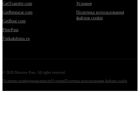
GetTransfer.com
Условия
GetRentacar.com
Политика использования
файлов cookie
GetBoat.com
PiterPass
Tutkakdoma.ru
©
2026
Moscow Pass
. All rights reserved.
Политика конфиденциальности
Условия
Политика использования файлов cookie