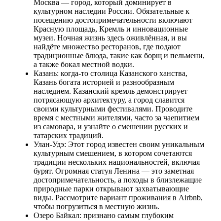
Москва — город, который доминирует в
культурном наследии России. Обязательные к
посещению достопримечательности включают
Красную площадь, Кремль и инновационные
музеи. Ночная жизнь здесь оживлённая, и вы
найдёте множество ресторанов, где подают
традиционные блюда, такие как борщ и пельмени,
а также бокал местной водки.
Казань: когда-то столица Казанского ханства,
Казань богата историей и разнообразным
наследием. Казанский кремль демонстрирует
потрясающую архитектуру, а город славится
своими культурными фестивалями. Проводите
время с местными жителями, часто за чаепитием
из самовара, и узнайте о смешении русских и
татарских традиций.
Улан-Удэ: Этот город известен своим уникальным
культурным смешением, в котором сочетаются
традиции нескольких национальностей, включая
бурят. Огромная статуя Ленина — это заметная
достопримечательность, а походы в близлежащие
природные парки открывают захватывающие
виды. Рассмотрите вариант проживания в Airbnb,
чтобы погрузиться в местную жизнь.
Озеро Байкал: признано самым глубоким