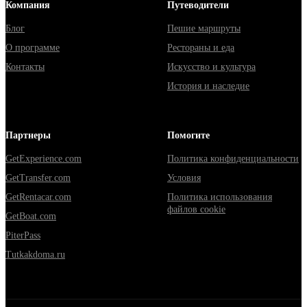
Компания
Путеводители
Блог
Пешие маршруты
О программе
Рестораны и еда
Контакты
Искусство и культура
История и наследие
Партнеры
Помогите
GetExperience.com
Политика конфиденциальности
GetTransfer.com
Условия
GetRentacar.com
Политика использования
файлов cookie
GetBoat.com
PiterPass
Tutkakdoma.ru