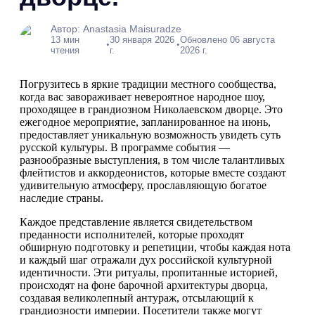
Автор: Anastasia Maisuradze
13 мин
30 января 2026
Обновлено 06 августа
•
•
чтения
г.
2026 г.
Погрузитесь в яркие традиции местного сообщества,
когда вас завораживает невероятное народное шоу,
проходящее в грандиозном Николаевском дворце. Это
ежегодное мероприятие, запланированное на июнь,
предоставляет уникальную возможность увидеть суть
русской культуры. В программе события —
разнообразные выступления, в том числе талантливых
флейтистов и аккордеонистов, которые вместе создают
удивительную атмосферу, прославляющую богатое
наследие страны.
Каждое представление является свидетельством
преданности исполнителей, которые проходят
обширную подготовку и репетиции, чтобы каждая нота
и каждый шаг отражали дух российской культурной
идентичности. Эти ритуалы, пропитанные историей,
происходят на фоне барочной архитектуры дворца,
создавая великолепный антураж, отсылающий к
грандиозности империи. Посетители также могут