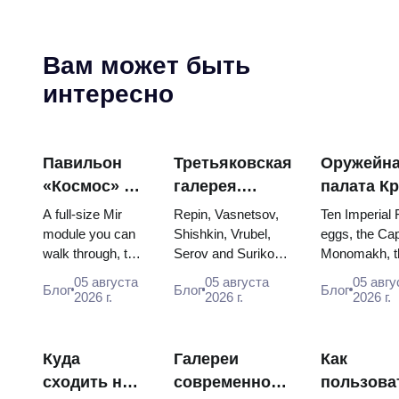
Вам может быть
интересно
Павильон
Третьяковская
Оружейн
«Космос» на
галерея.
палата К
ВДНХ:
Шедевры:
яйца Фаб
A full-size Mir
Repin, Vasnetsov,
Ten Imperial
внутри
картины, ради
троны и
module you can
Shishkin, Vrubel,
eggs, the Cap
walk through, the
Serov and Surikov
Monomakh, t
самой
которых стоит
коронаци
Energia–Buran
— the works that
double throne
большой
строить
одеяния
05 августа
05 августа
05 авгу
Блог
Блог
Блог
model, scorched
stop people, where
boy tsars and
2026 г.
2026 г.
2026 г.
космической
планы
descent capsules
they hang, and why
coronation dr
выставки
and 120 pieces of
booking the...
Catherine...
России
flight...
Куда
Галереи
Как
сходить на
современного
пользова