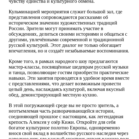
чувству единства и культурного обмена.
Кульминацией мероприятия служит большой зал, где
представления сопровождаются рассказами об
историческом значении художественных традиций
России. Зрители могут принимать участие в
обсуждениях, делиться своими историями и общаться с
другими, увлечёнными современной и традиционной
русской культурой. Этот диалог не только обогащает
впечатления, но и создаёт незабываемые воспоминания.
Кроме того, в рамках народного шоу предлагаются
мастер-классы, посвящённые шедеврам русской музыки
и танца, позволяющие гостям приобрести практические
навыки. Эти занятия проводятся в удобное время вместе
с представлениями, что делает возможным провести
целый день, наслаждаясь культурой, включая вкусный
обед, демонстрирующий местную кухню.
В этой погружающей среде вы не просто зритель, а
неотъемлемая часть разворачивающейся истории,
соединяющей прошлое с настоящим, как легендарная
крепость Алексея у озёр Кижи. Откройте для себя
богатое культурное полотно Европы, одновременно
внося свой вклад в волшебство русского наследия через
народное шоу, где каждый участник играет важную роль