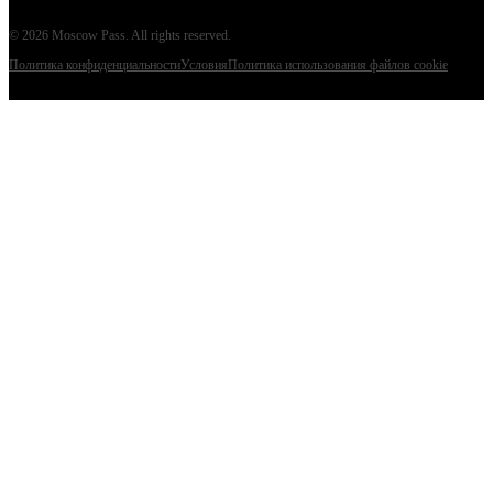
©
2026
Moscow Pass
. All rights reserved.
Политика конфиденциальности
Условия
Политика использования файлов cookie