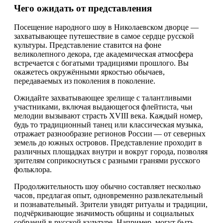
Чего ожидать от представления
Посещение народного шоу в Николаевском дворце —
захватывающее путешествие в самое сердце русской
культуры. Представление ставится на фоне
великолепного декора, где академическая атмосфера
встречается с богатыми традициями прошлого. Вы
окажетесь окружёнными яркостью обычаев,
передаваемых из поколения в поколение.
Ожидайте захватывающее зрелище с талантливыми
участниками, включая выдающегося флейтиста, чьи
мелодии вызывают страсть XVIII века. Каждый номер,
будь то традиционный танец или классическая музыка,
отражает разнообразие регионов России — от северных
земель до южных островов. Представление проходит в
различных площадках внутри и вокруг города, позволяя
зрителям соприкоснуться с разными гранями русского
фольклора.
Продолжительность шоу обычно составляет несколько
часов, предлагая опыт, одновременно развлекательный
и познавательный. Зрители увидят ритуалы и традиции,
подчёркивающие значимость общины и социальных
собраний в русской культуре. Например, могут быть