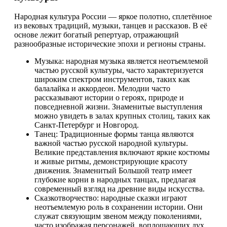
Народная культура России — яркое полотно, сплетённое
из вековых традиций, музыки, танцев и рассказов. В её
основе лежит богатый репертуар, отражающий
разнообразные исторические эпохи и регионы страны.
Музыка: народная музыка является неотъемлемой
частью русской культуры, часто характеризуется
широким спектром инструментов, таких как
балалайка и аккордеон. Мелодии часто
рассказывают истории о героях, природе и
повседневной жизни. Знаменитые выступления
можно увидеть в залах крупных столиц, таких как
Санкт-Петербург и Новгород.
Танец: Традиционные формы танца являются
важной частью русской народной культуры.
Великие представления включают яркие костюмы
и живые ритмы, демонстрирующие красоту
движения. Знаменитый Большой театр имеет
глубокие корни в народных танцах, предлагая
современный взгляд на древние виды искусства.
Сказкотворчество: народные сказки играют
неотъемлемую роль в сохранении истории. Они
служат связующим звеном между поколениями,
часто изображая персонажей, воплощающих дух