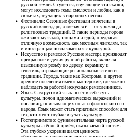
русской земли. Студенты, изучающие эти сказки,
могут исследовать темы смелости и любви, как в
сюжетах, звучащих в народных песнях.
Фестивали: Сезонные фестивали вплетены в
русский календарь, отмечая всё — от урожая до
религиозных традиций. В такие периоды города
оживают музыкой, танцами и едой, предлагая
отличную возможность как местным жителям, так
и иностранцам познакомиться с культурой.
Искусство и ремесло: Русские мастера производят
прекрасные изделия ручной работы, включая
изысканную резьбу по дереву, керамику и
текстиль, отражающие региональные стили и
традиции. Города, такие как Кострома, и другие
древние поселения имеют мастерские, где можно
наблюдать за работой искусных ремесленников.
Язык: Сам русский язык несёт в себе суть
культуры, полон идиоматических выражений и
пословиц, описывающих опыт и философию его
народа. Язык может стать приятным способом для
тех, кто хочет глубже изучать культуру.
Гостеприимство: фундаментальная черта русской
культуры - тёплый приём, оказываемый гостям.
Эта глубоко укоренившаяся ценность
обеспечивает ощущение уюта у посетителей,