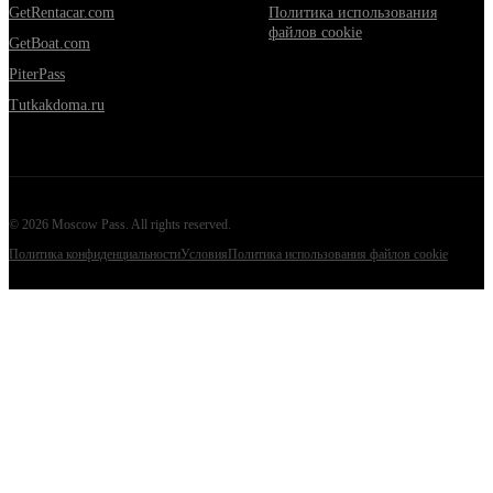
GetRentacar.com
Политика использования
файлов cookie
GetBoat.com
PiterPass
Tutkakdoma.ru
©
2026
Moscow Pass
. All rights reserved.
Политика конфиденциальности
Условия
Политика использования файлов cookie