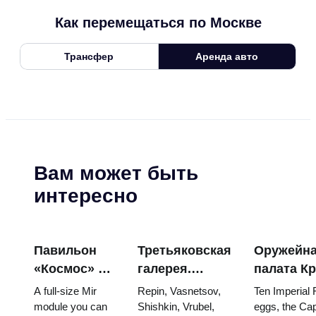
Как перемещаться по Москве
Трансфер
Аренда авто
Вам может быть
интересно
Павильон
Третьяковская
Оружейн
«Космос» на
галерея.
палата К
ВДНХ:
Шедевры:
яйца Фаб
A full-size Mir
Repin, Vasnetsov,
Ten Imperial
внутри
картины, ради
троны и
module you can
Shishkin, Vrubel,
eggs, the Cap