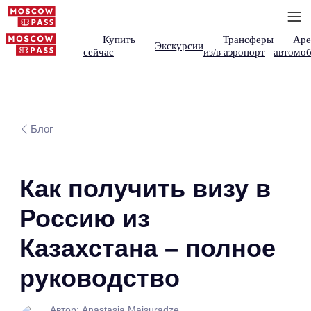
Купить
Трансферы
Аре
Экскурсии
сейчас
из/в аэропорт
автомоб
Блог
Как получить визу в
Россию из
Казахстана – полное
руководство
Автор: Anastasia Maisuradze