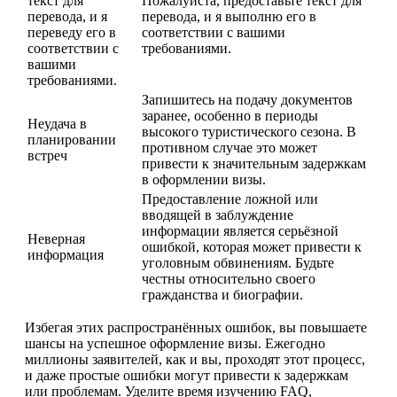
текст для
Пожалуйста, предоставьте текст для
перевода, и я
перевода, и я выполню его в
переведу его в
соответствии с вашими
соответствии с
требованиями.
вашими
требованиями.
Запишитесь на подачу документов
заранее, особенно в периоды
Неудача в
высокого туристического сезона. В
планировании
противном случае это может
встреч
привести к значительным задержкам
в оформлении визы.
Предоставление ложной или
вводящей в заблуждение
информации является серьёзной
Неверная
ошибкой, которая может привести к
информация
уголовным обвинениям. Будьте
честны относительно своего
гражданства и биографии.
Избегая этих распространённых ошибок, вы повышаете
шансы на успешное оформление визы. Ежегодно
миллионы заявителей, как и вы, проходят этот процесс,
и даже простые ошибки могут привести к задержкам
или проблемам. Уделите время изучению FAQ,