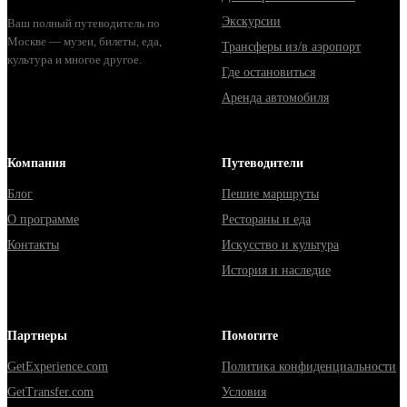
Экскурсии
Ваш полный путеводитель по
Москве — музеи, билеты, еда,
Трансферы из/в аэропорт
культура и многое другое.
Где остановиться
Аренда автомобиля
Компания
Путеводители
Блог
Пешие маршруты
О программе
Рестораны и еда
Контакты
Искусство и культура
История и наследие
Партнеры
Помогите
GetExperience.com
Политика конфиденциальности
GetTransfer.com
Условия