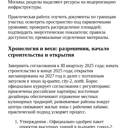
Москвы; разделы выделяют ресурсы на модернизацию
инфраструктуры.
Практическая работа: изучить документы по границам
участка; осмотреть пространство под парковочными
уровнями; проверить распределение площадей;
подтвердить энергетические показатели; правила
доступности; премиальные отделочные материалы.
Хронология и вехи: разрешения, начало
строительства и открытия
Завершить согласования к III кварталу 2025 года; начать
строительство в конце 2025 года; открытия
запланированы на 2027 год и далее с поэтапным
запуском в зонах iq-quarter, city-2, north. Борис
официально курирует согласования с регуляторами;
привлечены российские партнёры; восточные
дизайнеры обеспечивают отражение местных
кулинарных традиций; развиваемые районы вокруг
центра связывают жилые зоны с рабочими хабами;
практический подход ускоряет процесс.
Утверждения - Официально одобрен пакет
проектов высотных зданий в iq-quarter, город-2,