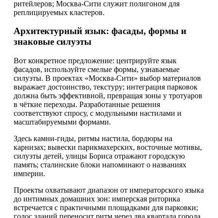
ритейлеров; Москва-Сити служит полигоном для
реплицируемых кластеров.
Архитектурный язык: фасады, формы и
знаковые силуэты
Вот конкретное предложение: центрируйте язык
фасадов, используйте смелые формы, узнаваемые
силуэты. В проектах «Москва-Сити» выбор материалов
выражает достоинство, текстуру; интеграция парковок
должна быть эффективной, превращая зоны у тротуаров
в чёткие переходы. Разработанные решения
соответствуют спросу, с модульными настилами и
масштабируемыми формами.
Здесь камни-гиды, ритмы настила, бордюры на
карнизах; вывески парикмахерских, восточные мотивы,
силуэты детей, улицы Бориса отражают городскую
память; сталинские блоки напоминают о названиях
империи.
Проекты охватывают диапазон от императорского языка
до интимных домашних зон: имперская риторика
встречается с практичными площадками для парковки;
голос зданий переносит ритм через два квартала города.