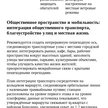
защищать
настроенные на
обитателей
местные ветровые
режимы
Общественное пространство и мобильность:
интеграция общественного транспорта,
благоустройство улиц и местная жизнь
Рекомендуется создать непрерывную пешеходную ось,
соединяющую транспортные узлы с местами городской
жизни; интегрировать рынки, кафе, бары, рабочие
пространства вокруг высотных зданий; заполнить
улицы магазинами, парками, культурными объектами,
чтобы улучшить качество жизни жителей;
приоритезировать межрайонные связи с крытыми
пешеходными переходами.
План интеграции транспорта сосредоточен на
кольцевом маршруте, соединяющем орбитальные линии
с наземными трамвайными путями; станции
расположены на уровне первого этажа и на уровне
платформы; данные источника показывают, что
утверждённые маршруты связывают iq-квартал с
районом Бородино, увеличивая охват до 1,2 миллиона