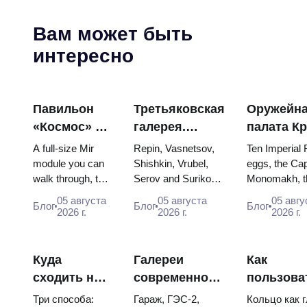
Вам может быть
интересно
Павильон
Третьяковская
Оружейн
«Космос» на
галерея.
палата К
ВДНХ:
Шедевры:
яйца Фаб
A full-size Mir
Repin, Vasnetsov,
Ten Imperial
внутри
картины, ради
троны и
module you can
Shishkin, Vrubel,
eggs, the Cap
walk through, the
Serov and Surikov
Monomakh, t
самой
которых стоит
коронаци
Energia–Buran
— the works that
double throne
большой
строить
одеяния
05 августа
05 августа
05 авгу
Блог
Блог
Блог
model, scorched
stop people, where
boy tsars and
2026 г.
2026 г.
2026 г.
космической
планы
descent capsules
they hang, and why
coronation dr
выставки
and 120 pieces of
booking the...
Catherine...
России
flight...
Куда
Галереи
Как
сходить на
современного
пользова
искусство в
искусства в
метро Мо
Три способа:
Гараж, ГЭС-2,
Кольцо как 