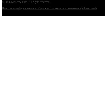
©
2026
Moscow Pass
. All rights reserved.
Политика конфиденциальности
Условия
Политика использования файлов cookie