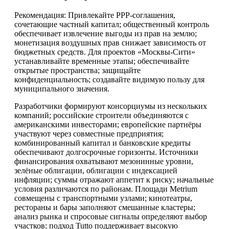
Рекомендация: Привлекайте PPP-соглашения,
сочетающие частный капитал; общественный контроль
обеспечивает извлечение выгоды из прав на землю;
монетизация воздушных прав снижает зависимость от
бюджетных средств. Для проектов «Москвы-Сити»
устанавливайте временные этапы; обеспечивайте
открытые пространства; защищайте
конфиденциальность; создавайте видимую пользу для
муниципального значения.
Разработчики формируют консорциумы из нескольких
компаний; российские строители объединяются с
американскими инвесторами; европейские партнёры
участвуют через совместные предприятия;
комбинированный капитал и банковские кредиты
обеспечивают долгосрочные горизонты. Источники
финансирования охватывают мезонинные уровни,
зелёные облигации, облигации с индексацией
инфляции; суммы отражают аппетит к риску; начальные
условия различаются по районам. Площади Metrium
совмещены с транспортными узлами; кинотеатры,
рестораны и бары заполняют смешанные кластеры;
анализ рынка и спросовые сигналы определяют выбор
участков; подход Tutto поддерживает высокую