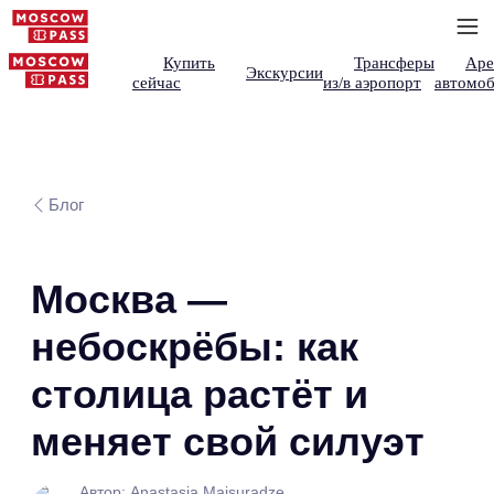
Купить
Трансферы
Аре
Экскурсии
сейчас
из/в аэропорт
автомоб
Блог
Москва —
небоскрёбы: как
столица растёт и
меняет свой силуэт
Автор: Anastasia Maisuradze