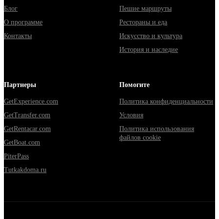
Блог
Пешие маршруты
О программе
Рестораны и еда
Контакты
Искусство и культура
История и наследие
Партнеры
Помогите
GetExperience.com
Политика конфиденциальности
GetTransfer.com
Условия
GetRentacar.com
Политика использования
файлов cookie
GetBoat.com
PiterPass
Tutkakdoma.ru