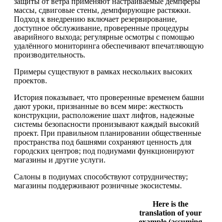
защиты от ветра применяют настраиваемые демпферы
массы, сдвиговые стены, демпфирующие растяжки.
Подход к внедрению включает резервирование,
доступное обслуживание, проверенные процедуры
аварийного выхода; регулярные осмотры с помощью
удалённого мониторинга обеспечивают впечатляющую
производительность.
Примеры существуют в рамках нескольких высоких
проектов.
История показывает, что проверенные временем башни
дают уроки, признанные во всем мире: жесткость
конструкции, расположение шахт лифтов, надежные
системы безопасности пронизывают каждый высокий
проект. При правильном планировании общественные
пространства под башнями сохраняют ценность для
городских центров; под подиумами функционируют
магазины и другие услуги.
Салоны в подиумах способствуют сотрудничеству;
магазины поддерживают розничные экосистемы.
Here is the
translation of your
example (assuming