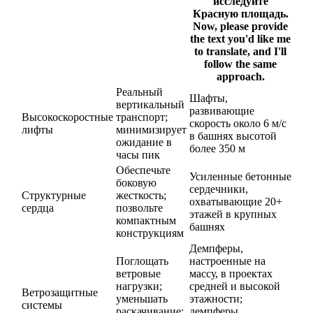
исследуйте
Красную площадь.
Now, please provide
the text you'd like me
to translate, and I'll
follow the same
approach.
Реальный
Шафты,
вертикальный
развивающие
Высокоскоростные
транспорт;
скорость около 6 м/с
лифты
минимизирует
в башнях высотой
ожидание в
более 350 м
часы пик
Обеспечьте
Усиленные бетонные
боковую
сердечники,
Структурные
жесткость;
охватывающие 20+
сердца
позвольте
этажей в крупных
компактным
башнях
конструкциям
Демпферы,
Поглощать
настроенные на
ветровые
массу, в проектах
нагрузки;
средней и высокой
Ветрозащитные
уменьшать
этажности;
системы
раскачивание;
демпферы,