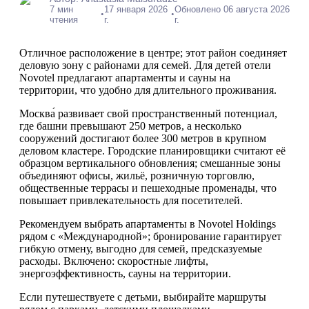
7 мин
17 января 2026
Обновлено 06 августа 2026
•
•
чтения
г.
г.
Отличное расположение в центре; этот район соединяет
деловую зону с районами для семей. Для детей отели
Novotel предлагают апартаменты и сауны на
территории, что удобно для длительного проживания.
Москва́ развивает свой пространственный потенциал,
где башни превышают 250 метров, а несколько
сооружений достигают более 300 метров в крупном
деловом кластере. Городские планировщики считают её
образцом вертикального обновления; смешанные зоны
объединяют офисы, жильё, розничную торговлю,
общественные террасы и пешеходные променады, что
повышает привлекательность для посетителей.
Рекомендуем выбрать апартаменты в Novotel Holdings
рядом с «Международной»; бронирование гарантирует
гибкую отмену, выгодно для семей, предсказуемые
расходы. Включено: скоростные лифты,
энергоэффективность, сауны на территории.
Если путешествуете с детьми, выбирайте маршруты