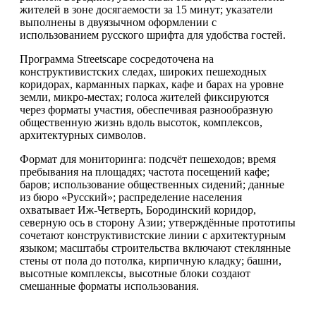
жителей в зоне досягаемости за 15 минут; указатели
выполнены в двуязычном оформлении с
использованием русского шрифта для удобства гостей.
Программа Streetscape сосредоточена на
конструктивистских следах, широких пешеходных
коридорах, карманных парках, кафе и барах на уровне
земли, микро-местах; голоса жителей фиксируются
через форматы участия, обеспечивая разнообразную
общественную жизнь вдоль высоток, комплексов,
архитектурных символов.
Формат для мониторинга: подсчёт пешеходов; время
пребывания на площадях; частота посещений кафе;
баров; использование общественных сидений; данные
из бюро «Русский»; распределение населения
охватывает Иж-Четверть, Бородинский коридор,
северную ось в сторону Азии; утверждённые прототипы
сочетают конструктивистские линии с архитектурным
языком; масштабы строительства включают стеклянные
стены от пола до потолка, кирпичную кладку; башни,
высотные комплексы, высотные блоки создают
смешанные форматы использования.