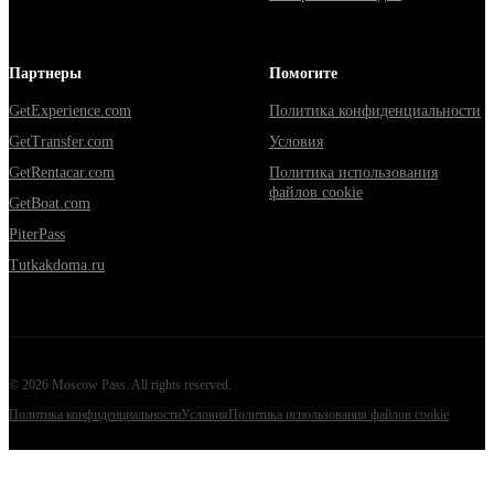
Партнеры
Помогите
GetExperience.com
Политика конфиденциальности
GetTransfer.com
Условия
GetRentacar.com
Политика использования
файлов cookie
GetBoat.com
PiterPass
Tutkakdoma.ru
©
2026
Moscow Pass
. All rights reserved.
Политика конфиденциальности
Условия
Политика использования файлов cookie