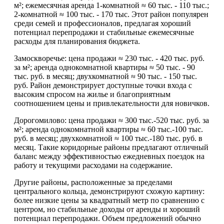
м²; ежемесячная аренда 1-комнатной ≈ 60 тыс. - 110 тыс.;
2-комнатной ≈ 100 тыс. - 170 тыс. Этот район популярен
среди семей и профессионалов, предлагая хороший
потенциал перепродажи и стабильные ежемесячные
расходы для планирования бюджета.
Замоскворечье: цена продажи ≈ 230 тыс. - 420 тыс. руб.
за м²; аренда однокомнатной квартиры ≈ 50 тыс. - 90
тыс. руб. в месяц; двухкомнатной ≈ 90 тыс. - 150 тыс.
руб. Район демонстрирует доступные точки входа с
высоким спросом на жилье и благоприятным
соотношением цены и привлекательности для новичков.
Дорогомилово: цена продажи ≈ 300 тыс.-520 тыс. руб. за
м²; аренда однокомнатной квартиры ≈ 60 тыс.-100 тыс.
руб. в месяц; двухкомнатной ≈ 100 тыс.-180 тыс. руб. в
месяц. Такие коридорные районы предлагают отличный
баланс между эффективностью ежедневных поездок на
работу и текущими расходами на содержание.
Другие районы, расположенные за пределами
центрального кольца, демонстрируют схожую картину:
более низкие цены за квадратный метр по сравнению с
центром, но стабильные доходы от аренды и хороший
потенциал перепродажи. Объем предложений обычно