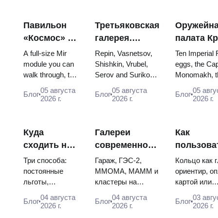
Павильон
Третьяковская
Оружейн
«Космос» на
галерея.
палата К
ВДНХ:
Шедевры:
яйца Фаб
A full-size Mir
Repin, Vasnetsov,
Ten Imperial
внутри
картины, ради
троны и
module you can
Shishkin, Vrubel,
eggs, the Cap
walk through, the
Serov and Surikov
Monomakh, t
самой
которых стоит
коронаци
Energia–Buran
— the works that
double throne
большой
строить
одеяния
05 августа
05 августа
05 авгу
Блог
Блог
Блог
model, scorched
stop people, where
boy tsars and
2026 г.
2026 г.
2026 г.
космической
планы
descent capsules
they hang, and why
coronation dr
выставки
and 120 pieces of
booking the...
Catherine...
России
flight...
Куда
Галереи
Как
сходить на
современного
пользова
искусство в
искусства в
метро Мо
Три способа:
Гараж, ГЭС-2,
Кольцо как 
Москве
Москве: где
схема, оп
постоянные
ММОМА, МАММ и
ориентир, о
льготы,
кластеры на
картой или
бесплатно
смотреть и
пересадк
бесплатные дни
Курской: цены,
«Тройкой»,
сколько стоит
04 августа
04 августа
03 авгу
Блог
Блог
Блог
и площадки со
часы, метро. Где
указатели п
2026 г.
2026 г.
2026 г.
свободным
вход свободный,
конечным с