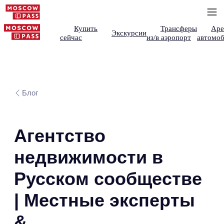
Купить
Трансферы
Аре
Экскурсии
сейчас
из/в аэропорт
автомоб
Блог
Агентство
недвижимости в
Русском сообществе
| Местные эксперты
&