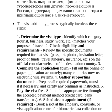
может быть выдано отелем, официальным
туроператором или другом, проживающим в
России, подтверждающим ваши планы поездки и
приглашающим вас в Санкт-Петербург.
The visa-obtaining process typically involves these
steps:
1.
Determine the visa type
- Identify which category
(tourist, business, study, work, etc.) matches your
purpose of travel. 2.
Check eligibility and
requirements
- Review the specific documents
required for that visa (passport, photos, invitation letter,
proof of funds, travel itinerary, insurance, etc.) on the
official consular website of the destination country. 3.
Complete the application form
- Fill out the online or
paper application accurately; many countries now use
electronic visa systems. 4.
Gather supporting
documents
- Prepare all required paperwork, translate
it if necessary, and certify any originals as instructed. 5.
Pay the visa fee
- Submit the appropriate fee through
the accepted payment method (credit card, bank
transfer, etc.). 6.
Schedule an appointment (if
required)
- Book a slot at the embassy, consulate, or
visa-application centre for biometric data collection or