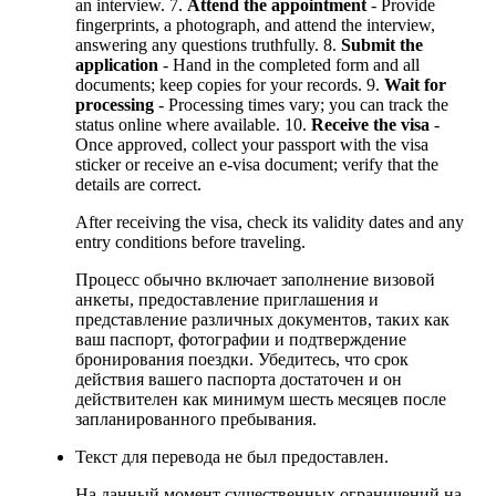
an interview. 7.
Attend the appointment
- Provide
fingerprints, a photograph, and attend the interview,
answering any questions truthfully. 8.
Submit the
application
- Hand in the completed form and all
documents; keep copies for your records. 9.
Wait for
processing
- Processing times vary; you can track the
status online where available. 10.
Receive the visa
-
Once approved, collect your passport with the visa
sticker or receive an e-visa document; verify that the
details are correct.
After receiving the visa, check its validity dates and any
entry conditions before traveling.
Процесс обычно включает заполнение визовой
анкеты, предоставление приглашения и
представление различных документов, таких как
ваш паспорт, фотографии и подтверждение
бронирования поездки. Убедитесь, что срок
действия вашего паспорта достаточен и он
действителен как минимум шесть месяцев после
запланированного пребывания.
Текст для перевода не был предоставлен.
На данный момент существенных ограничений на