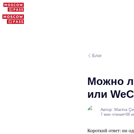
Блог
Можно ли
или WeCh
Автор: Marina Çel
•
7 мин чтения
08 и
Короткий ответ: ни о