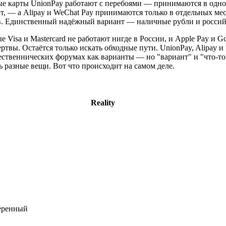
ые карты UnionPay работают с перебоями — принимаются в одно
, — а Alipay и WeChat Pay принимаются только в отдельных ме
в. Единственный надёжный вариант — наличные рубли и россий
е Visa и Mastercard не работают нигде в России, и Apple Pay и G
ертвы. Остаётся только искать обходные пути. UnionPay, Alipay и
ственнических форумах как варианты — но "вариант" и "что-то
ь разные вещи. Вот что происходит на самом деле.
Reality
еренный