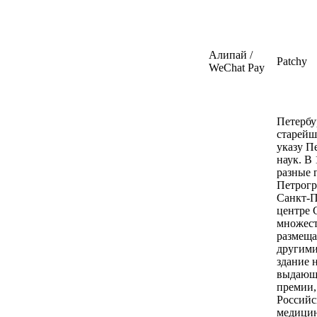
Алипай /
Patchy
WeChat Pay
Петербургский государственный университет (СПбГУ) — один из старейших и престижных вузов России. Он был основан в 1724 году по указу Петра I и первоначально назывался Санкт-Петербургской академией наук. В 1819 году академия была преобразована в университет, который в разные годы носил названия Санкт-Петербургский университет, Петроградский университет, Ленинградский университет и, наконец, Санкт-Петербургский государственный университет. СПбГУ расположен в центре Санкт-Петербурга, на Васильевском острове, и включает в себя множество исторических зданий, таких как Двенадцати коллегий, где размещались первые факультеты университета. Университет также владеет другими зданиями, включая здание на Университетской набережной, 5/7, и здание на Университетской набережной, 11. СПбГУ славится своими выдающимися выпускниками, среди которых — 11 лауреатов Нобелевской премии, 5 полных членов Российской академии наук, 3 полных члена Российской академии художеств, 3 полных члена Российской академии медицинских наук, 1 полный член Российской академии архитектуры и строительных наук, 1 полный член Российской академии образования, 1 полный член Российской академии сельскохозяйственных наук, 1 полный член Российской академии военных наук, 1 