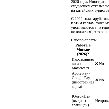
2026 года. Иностранн
следующем отказывают
на китайских туристо
С 2022 года зарубежны
к этим картам, тоже м
упоминаются в путеше
положиться", это очен
Способ оплаты
Работа в
Москве
(2026)?
Иностранная
виза /
❌ No
Mastercard
Apple Pay /
Google Pay
❌ No
(иностранная
карта)
ЮньонПей
(выдан за
Непров
границей)