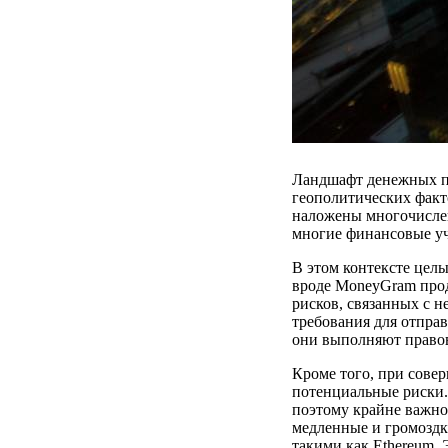
Ландшафт денежных пе
геополитических факт
наложены многочислен
многие финансовые уч
В этом контексте цел
вроде MoneyGram прод
рисков, связанных с 
требования для отправ
они выполняют правов
Кроме того, при совер
потенциальные риски.
поэтому крайне важно
медленные и громоздк
такими как Ethereum. 