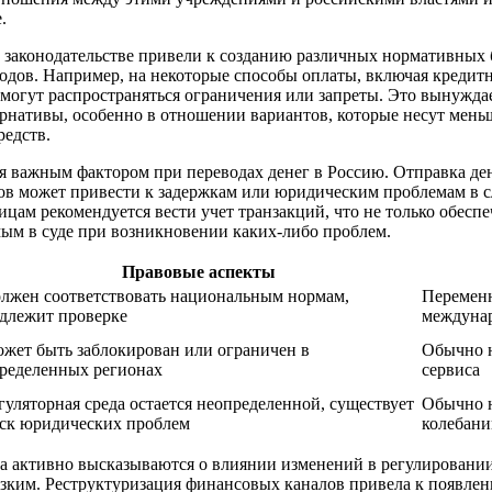
.
 законодательстве привели к созданию различных нормативных 
дов. Например, на некоторые способы оплаты, включая кредит
 могут распространяться ограничения или запреты. Это вынужда
рнативы, особенно в отношении вариантов, которые несут мень
редств.
я важным фактором при переводах денег в Россию. Отправка де
в может привести к задержкам или юридическим проблемам в с
цам рекомендуется вести учет транзакций, что не только обеспе
ым в суде при возникновении каких-либо проблем.
Правовые аспекты
лжен соответствовать национальным нормам,
Переменн
длежит проверке
междуна
жет быть заблокирован или ограничен в
Обычно н
ределенных регионах
сервиса
гуляторная среда остается неопределенной, существует
Обычно н
ск юридических проблем
колебани
а активно высказываются о влиянии изменений в регулировании
изким. Реструктуризация финансовых каналов привела к появле