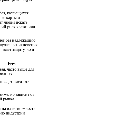
баз, касающихся
ные карты и
ет людей искать
ший риск кражи или
нег без надлежащего
лучае возникновения
чивает защиту, но и
Fees
ая, часто выше для
родных
иже, зависит от
иже, но зависит от
й рынка
 на их возможность
нию индустрии