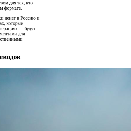
вом для тех, кто
м формате.
и денег в Россию и
ах, которые
перациях — будут
ументами для
рственными
еводов