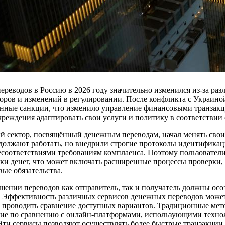
реводов в Россию в 2026 году значительно изменился из-за ра
оров и изменений в регулировании. После конфликта с Украино
ные санкции, что изменило управление финансовыми транзакц
реждения адаптировать свои услуги и политику в соответствии
ый сектор, посвящённый денежным переводам, начал менять сво
олжают работать, но внедрили строгие протоколы идентификац
несоответствиями требованиям комплаенса. Поэтому пользовател
ки денег, что может включать расширенные процессы проверки, 
ые обязательства.
шении переводов как отправитель, так и получатель должны осо
 Эффективность различных сервисов денежных переводов может 
 проводить сравнение доступных вариантов. Традиционные мето
ие по сравнению с онлайн-платформами, использующими техно
Эти сервисы позволяют осуществлять более быстрые транзакции,