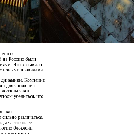
зличных
й на Россию были
иями. Это заставило
 с новыми правилами.
и динамики. Компании
ии для снижения
и должны знать
чтобы убедиться, что
знавать
сильно различаться,
ды часто более
логию блокчейн,
 а в некоторых