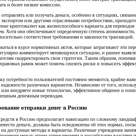
ать и более низкие комиссии.
отправлять или получать деньги, особенно в ситуациях, связан
 экспортом или другими отраслевыми потребностями, приходитс
ение криптовалют как жизнеспособного варианта для переводов 
м. Хотя они обеспечивают определенную степень анонимности,
носительно соответствия требованиям и законности транзакций.
аваться в курсе нормативных актов, которые затрагивают эти пе
егулярно комментирует меняющуюся ситуацию, и раннее выявле
ателям скорректировать свои стратегии. Таким образом, понима
правовых рамок может помочь снизить риски и повысить эффе
ку потребности пользователей постоянно меняются, крайне важн
 надежности различных вариантов. Независимо от того, использ
или внедряете новые технологии, эффективное общение и пон
спешным денежным переводам.
ование отправки денег в Россию
 средств в Россию предполагает навигацию по сложному ландша
ревести деньги, должны быть осведомлены об этих нормах, поск
 на доступные методы и варианты. Различные учреждения зани
отношения между этими учреждениями и российскими властями