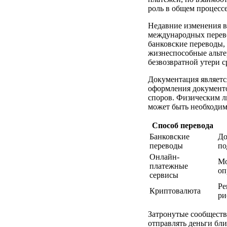
роль в общем процессе
Недавние изменения в
международных перево
банковские переводы,
жизнеспособные альте
безвозвратной утери с
Документация являетс
оформления документо
споров. Физическим ли
может быть необходим
Способ перевода
Банковские
До
переводы
по
Онлайн-
Мо
платежные
оп
сервисы
Ре
Криптовалюта
ри
Затронутые сообществ
отправлять деньги бл