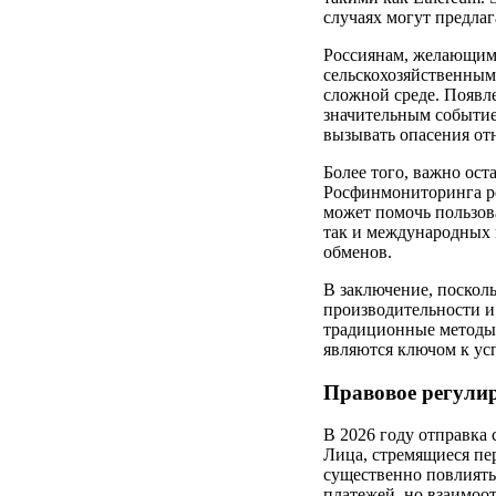
случаях могут предлаг
Россиянам, желающим 
сельскохозяйственным
сложной среде. Появл
значительным событие
вызывать опасения от
Более того, важно ост
Росфинмониторинга р
может помочь пользов
так и международных 
обменов.
В заключение, посколь
производительности и
традиционные методы 
являются ключом к у
Правовое регулир
В 2026 году отправка
Лица, стремящиеся пе
существенно повлиять
платежей, но взаимо