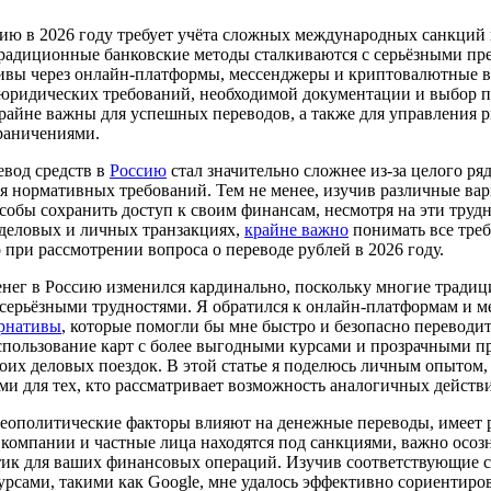
сию в 2026 году требует учёта сложных международных санкци
радиционные банковские методы сталкиваются с серьёзными пре
ивы через онлайн-платформы, мессенджеры и криптовалютные в
юридических требований, необходимой документации и выбор п
айне важны для успешных переводов, а также для управления 
раничениями.
евод средств в
Россию
стал значительно сложнее из-за целого р
 нормативных требований. Тем не менее, изучив различные вар
собы сохранить доступ к своим финансам, несмотря на эти трудн
 деловых и личных транзакциях,
крайне важно
понимать все тре
 при рассмотрении вопроса о переводе рублей в 2026 году.
нег в Россию изменился кардинально, поскольку многие тради
 серьёзными трудностями. Я обратился к онлайн-платформам и м
ернативы
, которые помогли бы мне быстро и безопасно переводит
спользование карт с более выгодными курсами и прозрачными п
оих деловых поездок. В этой статье я поделюсь личным опытом, 
ми для тех, кто рассматривает возможность аналогичных действ
геополитические факторы влияют на денежные переводы, имеет 
 компании и частные лица находятся под санкциями, важно осоз
к для ваших финансовых операций. Изучив соответствующие с
урсами, такими как Google, мне удалось эффективно сориентиро