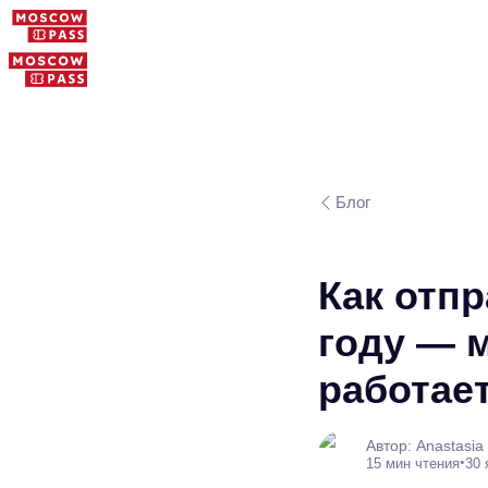
Блог
Как отпр
году — 
работае
Автор: Anastasia
•
15 мин чтения
30 