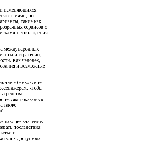
й и изменяющихся
пятствиями, но
арианты, такие как
розрачных сервисов с
рисками несоблюдения
яда международных
ианты и стратегии,
ости. Как человек,
бования и возможные
ционные банковские
ессенджерам, чтобы
ь средства.
роцессами оказалось
а также
ий.
решающее значение.
навать последствия
татьи и
ваться в доступных