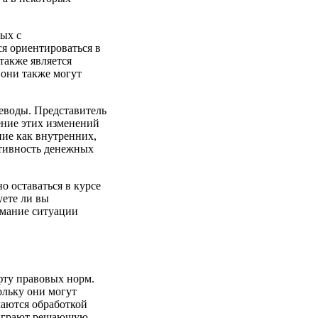
ных с
я ориентироваться в
также является
 они также могут
реводы. Представитель
ние этих изменений
ние как внутренних,
ктивность денежных
о оставаться в курсе
уете ли вы
имание ситуации
фту правовых норм.
ольку они могут
маются обработкой
 играют решающую