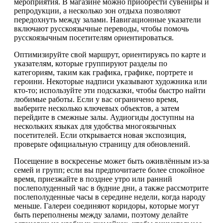
мероприятия. В магазине можно приобрести сувениры и
репродукции, а несколько зон отдыха позволяют
передохнуть между залами. Навигационные указатели
включают русскоязычные переводы, чтобы помочь
русскоязычным посетителям ориентироваться.
Оптимизируйте свой маршрут, ориентируясь по карте и
указателям, которые группируют разделы по
категориям, таким как графика, графике, портрете и
героини. Некоторые надписи указывают художника или
кто-то; используйте эти подсказки, чтобы быстро найти
любимые работы. Если у вас ограничено время,
выберите несколько ключевых объектов, а затем
перейдите в смежные залы. Аудиогиды доступны на
нескольких языках для удобства многоязычных
посетителей. Если открывается новая экспозиция,
проверьте официальную страницу для обновлений.
Посещение в воскресенье может быть оживлённым из-за
семей и групп; если вы предпочитаете более спокойное
время, приезжайте в позднее утро или ранний
послеполуденный час в будние дни, а также рассмотрите
послеполуденные часы в середине недели, когда народу
меньше. Галереи соединяют коридоры, которые могут
быть переполнены между залами, поэтому делайте