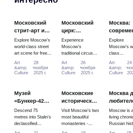
Московский
Московский
Москва:
стрит-арт и
цирк:
совреме
граффити:
традиционное
искусств
Explore Moscow's
Experience
Explore
Путеводитель
русское
галереи 
world-class street
Moscow's
Moscow's w
art scene for free:
traditional circus
class
по городской
развлечение
Moscow 
Winzavod, Flacon,
performances with
contemporar
культуре с
с пассом
(2025–20
Art
28
Art
26
Art
24
Artplay and guided
the Moscow Pass,
scene for fr
&amp;
ноября
&amp;
ноября
&amp;
но
Moscow Pass
tours all included in
Culture
2025 г.
gaining easy
Culture
2025 г.
GES-2 Hous
Culture
202
(2025–2026)
Mosco...
access to iconic
Culture, Ga
venues and unfor...
Museum an
Winzavod all 
Музей
Московские
Москва 
«Бункер-42»:
исторические
любител
Подробное
монастыри:
истории:
Descend 75
Visit Moscow's two
Moscow is 
руководство
Новодевичий
Полный
metres into Stalin's
most beautiful
living chroni
declassified
monasteries -
Russian hist
для
и Донской с
таймлай
nuclear command
UNESCO-listed
where every
владельцев
Московским
тур с
Art
21
Art
18
Art
05