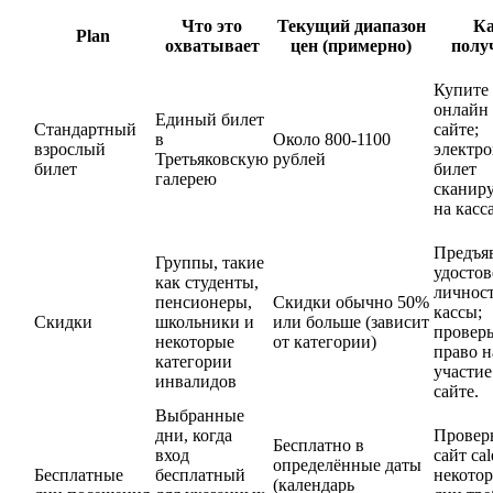
Что это
Текущий диапазон
К
Plan
охватывает
цен (примерно)
полу
Купите
онлайн
Единый билет
Стандартный
сайте;
в
Около 800-1100
взрослый
электр
Третьяковскую
рублей
билет
билет
галерею
сканиру
на касс
Предъя
Группы, такие
удостов
как студенты,
личност
пенсионеры,
Скидки обычно 50%
кассы;
Скидки
школьники и
или больше (зависит
проверь
некоторые
от категории)
право н
категории
участие
инвалидов
сайте.
Выбранные
дни, когда
Провер
Бесплатно в
вход
сайт cal
определённые даты
Бесплатные
бесплатный
некото
(календарь