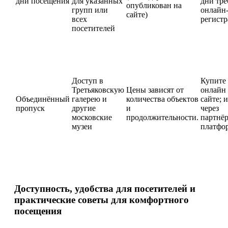
дни посещения
для указанных
дни тр
опубликован на
групп или
онлайн
сайте)
всех
регистр
посетителей
Доступ в
Купите
Третьяковскую
Цены зависят от
онлайн
Объединённый
галерею и
количества объектов
сайте; 
пропуск
другие
и
через
московские
продолжительности.
партнё
музеи
платфо
Доступность, удобства для посетителей и
практические советы для комфортного
посещения