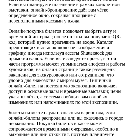
Если вы планируете посещение в рамках конкретной
выставки, онлайн-бронирование даёт вам чётко
определённое окно, сокращая прощание с
переполненными кассами у входа.
Онлайн-покупка билетов позволяет выбрать дату и
временной интервал; после оплаты вы получаете QR-
код, который нужно предъявить на входе. Каталог
предстоящих выставок включает изображения и
графику, иногда используя ассеты Shutterstock для
промо-визуалов. Если вы исследуете проект, в этой
части программы может упоминаться апофеоз и работы
художников; на онлайн-странице также размещены
вакансии для экскурсоводов или сотрудников, что
удобно для знакомства с миром музея. Типичный
онлайн-билет на постоянную экспозицию включает
доступ в основные залы и временные выставки; цены
указаны чётко, а система сообщит вам о любых
изменениях или напоминаниях по этой экспозиции.
Билеты на месте служат запасным вариантом, если
онлайн-билеты распроданы или вы оказались в городе
неожиданно. Покупка билетов в кассе может
сопровождаться временными очередями, особенно в
выходные или дни открытия, поэтому планируйте